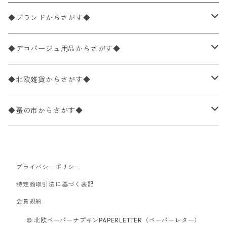
バラ売り
ペーパーナプキン20枚入りパック
25×25cm（カクテルサイズ）
花柄
◆ブランドからさがす◆
パック売り
バラ売り
ペーパーナプキン10枚入りパック
40×40cm（ディナーサイズ）
植物・グリーン柄
ドイツ製 IHR/イア
◆デコパージュ用品からさがす◆
パック売り
バラ売り
ランチサイズ
ライスペーパー
21×21cm（ポケットサイズ）
動物・鳥・昆虫・蝶柄
ドイツ製 Ambiente/アンビエンテ
デコパージュ液
◆北欧雑貨からさがす◆
パック売り
カクテルサイズ
バラ売り
ランチサイズ
ペーパーリネンナプキン
33cm（ラウンド）
海・魚柄
ドイツ製 Paperproducts Design
デコパージュ下地
シリコンモールド
◆蚤の市からさがす◆
ラウンド
パック売り
カクテルサイズ
ランチサイズ
3Dデコパージュ
空・天気・星座柄
ドイツ製 FASANA/ファザナ
デコパージュ筆
エプロン
ペーパーナプキン
プライバシーポリシー
カクテルサイズ
ランチサイズ
ワックスペーパー
食べ物・フルーツ・野菜・ドリンク柄
ドイツ製 ti-flair/ティーフレア
デコパージュはさみ
トレイ
北欧雑貨
特定商取引法に基づく表記
カクテルサイズ
ランチサイズ
会員規約
デコパージュ用品
食器・カトラリー柄
ドイツ製 PAW/パウ
3Dデコパージュ
ポスター・カレンダー
デコパージュ用品
© 北欧ペーパーナプキンPAPERLETTER（ペーパーレター）