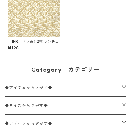
【IHR】バラ売り2枚 ランチサ
イズ ペーパーナプキン ROCAI
¥128
LLE ゴールド
Category｜カテゴリー
◆アイテムからさがす◆
ペーパーナプキン2枚バラ売り
◆サイズからさがす◆
ペーパーナプキン1枚バラ売り
33×33cm（ランチサイズ）
◆デザインからさがす◆