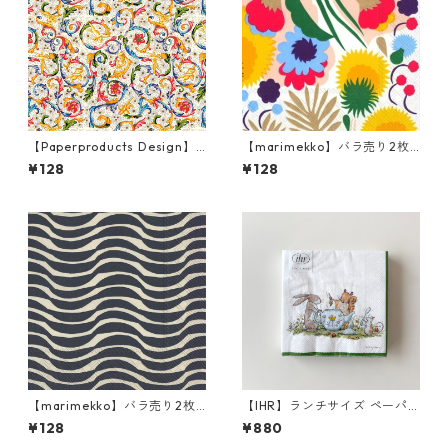
【Paperproducts Design】
【marimekko】バラ売り2枚
バラ売り2枚 ランチサイズ ペ
ランチサイズ ペーパーナプキ
¥128
¥128
ーパーナプキン FIORENTINA
ン PIKKUKELLUKKA ホワイト
マルチカラー
【marimekko】バラ売り2枚
【IHR】ランチサイズ ペーパ
ランチサイズ ペーパーナプキ
ーナプキン TEA TIME ホワイ
¥128
¥880
ン PALKO クリームxブルー
ト Anita Jeram 20枚入り