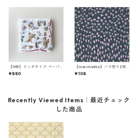
【IHR】ランチサイズ ペーパ
【marimekko】バラ売り2枚
ーナプキン PRESENT FOR YO
カクテルサイズ ペーパーナプ
¥880
¥108
U ホワイト Anita Jeram 20
キン APILAINEN ライラック
枚入り
Recently Viewed Items｜最近チェック
した商品