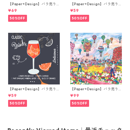
【Paper+Design】バラ売り2
【Paper+Design】バラ売り2
枚 ランチサイズ ペーパーナプ
枚 カクテルサイズ ペーパーナ
¥69
¥59
キン Robin Forest ベージュ
プキン Cupids arrow ホワイ
ト
50%OFF
50%OFF
【Paper+Design】バラ売り2
【Paper+Design】バラ売り2
枚 カクテルサイズ ペーパーナ
枚 ランチサイズ ペーパーナプ
¥59
¥99
プキン Aperole ブラック
キン Portchie Art Children's
Festival in Dinkelsbuhl ライ
50%OFF
50%OFF
トブルー