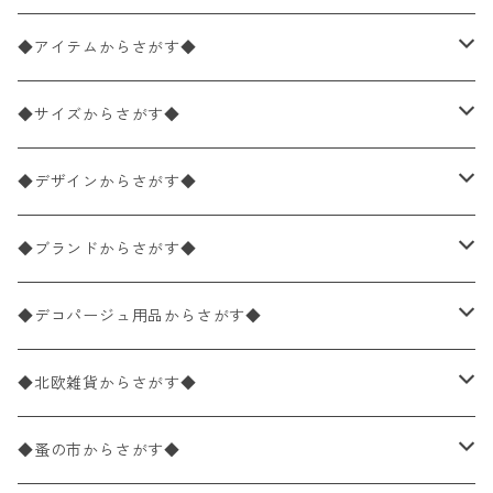
◆アイテムからさがす◆
ペーパーナプキン2枚バラ売り
◆サイズからさがす◆
ペーパーナプキン1枚バラ売り
33×33cm（ランチサイズ）
◆デザインからさがす◆
バラ売り
ペーパーナプキン20枚入りパック
25×25cm（カクテルサイズ）
花柄
◆ブランドからさがす◆
パック売り
バラ売り
ペーパーナプキン10枚入りパック
40×40cm（ディナーサイズ）
植物・グリーン柄
ドイツ製 IHR/イア
◆デコパージュ用品からさがす◆
パック売り
バラ売り
ランチサイズ
ライスペーパー
21×21cm（ポケットサイズ）
動物・鳥・昆虫・蝶柄
ドイツ製 Ambiente/アンビエンテ
デコパージュ液
◆北欧雑貨からさがす◆
パック売り
カクテルサイズ
バラ売り
ランチサイズ
ペーパーリネンナプキン
33cm（ラウンド）
海・魚柄
ドイツ製 Paperproducts Design
デコパージュ下地
シリコンモールド
◆蚤の市からさがす◆