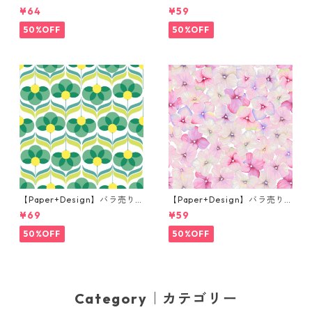
チサイズ ペーパーナプキン Fr
枚 カクテルサイズ ペーパーナ
¥64
¥59
og prince ナチュラル
プキン Martini ブラック
50%OFF
50%OFF
【Paper+Design】バラ売り2
【Paper+Design】バラ売り2
枚 ランチサイズ ペーパーナプ
枚 カクテルサイズ ペーパーナ
¥69
¥59
キン Geo Flowers グリーン
プキン Small blossoms ピン
ク
50%OFF
50%OFF
Category｜カテゴリー