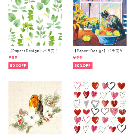
【Paper+Design】バラ売り2
【Paper+Design】バラ売り2
枚 カクテルサイズ ペーパーナ
枚 ランチサイズ ペーパーナプ
¥59
¥99
プキン FRESH LEAVES グリー
キン Portchie Art The Cat in
ン
the kitchen ブルー
50%OFF
50%OFF