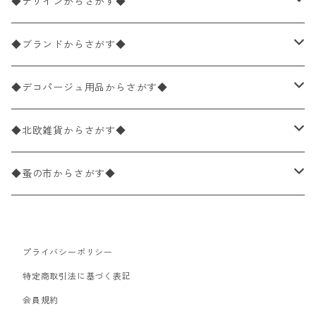
ペーパーナプキン1枚バラ売り
33×33cm（ランチサイズ）
◆デザインからさがす◆
バラ売り
ペーパーナプキン20枚入りパック
25×25cm（カクテルサイズ）
花柄
◆ブランドからさがす◆
パック売り
バラ売り
ペーパーナプキン10枚入りパック
40×40cm（ディナーサイズ）
植物・グリーン柄
ドイツ製 IHR/イア
◆デコパージュ用品からさがす◆
パック売り
バラ売り
ランチサイズ
ライスペーパー
21×21cm（ポケットサイズ）
動物・鳥・昆虫・蝶柄
ドイツ製 Ambiente/アンビエンテ
デコパージュ液
◆北欧雑貨からさがす◆
パック売り
カクテルサイズ
バラ売り
ランチサイズ
ペーパーリネンナプキン
33cm（ラウンド）
海・魚柄
ドイツ製 Paperproducts Design
デコパージュ下地
シリコンモールド
◆蚤の市からさがす◆
ラウンド
パック売り
カクテルサイズ
ランチサイズ
3Dデコパージュ
空・天気・星座柄
ドイツ製 FASANA/ファザナ
デコパージュ筆
エプロン
ペーパーナプキン
プライバシーポリシー
カクテルサイズ
ランチサイズ
ワックスペーパー
食べ物・フルーツ・野菜・ドリンク柄
ドイツ製 ti-flair/ティーフレア
デコパージュはさみ
トレイ
北欧雑貨
特定商取引法に基づく表記
カクテルサイズ
ランチサイズ
会員規約
デコパージュ用品
食器・カトラリー柄
ドイツ製 PAW/パウ
3Dデコパージュ
ポスター・カレンダー
デコパージュ用品