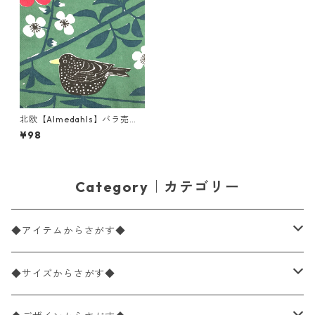
北欧【Almedahls】バラ売り1
枚 ランチサイズ ペーパーナプ
¥98
キン KORSBARSTRADGARDE
N グリーン
Category｜カテゴリー
◆アイテムからさがす◆
ペーパーナプキン2枚バラ売り
◆サイズからさがす◆