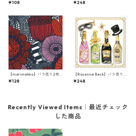
カクテルサイズ ペーパーナプ
ラ売り2枚 カクテルサイズ ペ
¥108
¥248
キン PARAATI イエローxレッ
ーパーナプキン Autumn Favo
ド
rite Color ホワイト
【marimekko】バラ売り2枚
【Rosanne Beck】バラ売り2
ランチサイズ ペーパーナプキ
枚 カクテルサイズ ペーパーナ
¥128
¥248
ン SIIRTOLAPUUTARHA ブル
プキン New Years Bottles ホ
ー×レッド
ワイト
Recently Viewed Items｜最近チェック
した商品