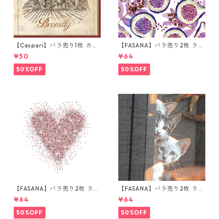
【Caspari】バラ売り1枚 カク
【FASANA】バラ売り2枚 ラン
テルサイズ ペーパーナプキン
チサイズ ペーパーナプキン Fr
¥50
¥64
Wine Labels ベージュ
esh passion fruits ホワイト
50%OFF
50%OFF
【FASANA】バラ売り2枚 ラン
【FASANA】バラ売り2枚 ラン
チサイズ ペーパーナプキン Gl
チサイズ ペーパーナプキン Th
¥64
¥64
itter love ホワイト
ree Friends グレー
50%OFF
50%OFF