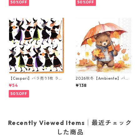
50%OFF
50%OFF
【Caspari】バラ売り1枚 ラン
2026秋冬【Ambiente】バラ
チサイズ ペーパーナプキン Wi
売り2枚 ランチサイズ ペーパ
¥54
¥138
tches Conga Line ホワイト
ーナプキン Umbrella Bear ホ
ワイト
50%OFF
Recently Viewed Items｜最近チェック
した商品