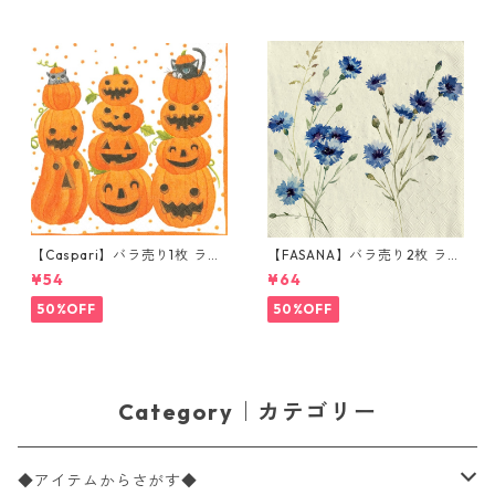
【Caspari】バラ売り1枚 ラン
【FASANA】バラ売り2枚 ラン
チサイズ ペーパーナプキン JA
チサイズ ペーパーナプキン Co
¥54
¥64
CK O'LANTERNS ホワイト
rnflower ナチュラル
50%OFF
50%OFF
Category｜カテゴリー
◆アイテムからさがす◆