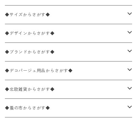
ペーパーナプキン2枚バラ売り
◆サイズからさがす◆
ペーパーナプキン1枚バラ売り
33×33cm（ランチサイズ）
◆デザインからさがす◆
バラ売り
ペーパーナプキン20枚入りパック
25×25cm（カクテルサイズ）
花柄
◆ブランドからさがす◆
パック売り
バラ売り
ペーパーナプキン10枚入りパック
40×40cm（ディナーサイズ）
植物・グリーン柄
ドイツ製 IHR/イア
◆デコパージュ用品からさがす◆
パック売り
バラ売り
ランチサイズ
ライスペーパー
21×21cm（ポケットサイズ）
動物・鳥・昆虫・蝶柄
ドイツ製 Ambiente/アンビエンテ
デコパージュ液
◆北欧雑貨からさがす◆
パック売り
カクテルサイズ
バラ売り
ランチサイズ
ペーパーリネンナプキン
33cm（ラウンド）
海・魚柄
ドイツ製 Paperproducts Design
デコパージュ下地
シリコンモールド
◆蚤の市からさがす◆
ラウンド
パック売り
カクテルサイズ
ランチサイズ
3Dデコパージュ
空・天気・星座柄
ドイツ製 FASANA/ファザナ
デコパージュ筆
エプロン
ペーパーナプキン