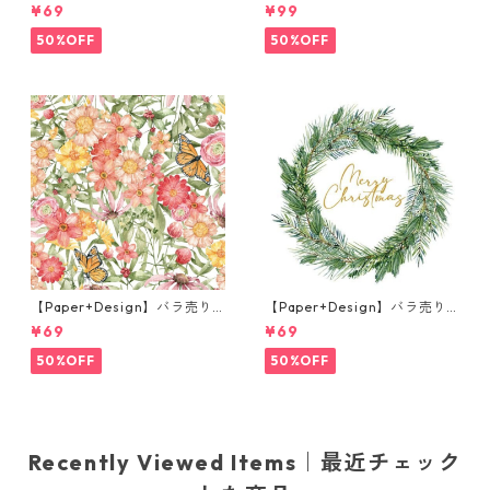
枚 ランチサイズ ペーパーナプ
枚 ランチサイズ ペーパーナプ
¥69
¥99
キン Misty Easter グリーン
キン Portchie Art The City G
irl ピンク
50%OFF
50%OFF
【Paper+Design】バラ売り2
【Paper+Design】バラ売り2
枚 ランチサイズ ペーパーナプ
枚 ランチサイズ ペーパーナプ
¥69
¥69
キン Sunlit blooms ホワイト
キン Joyful wreath ホワイト
50%OFF
50%OFF
Recently Viewed Items｜最近チェック