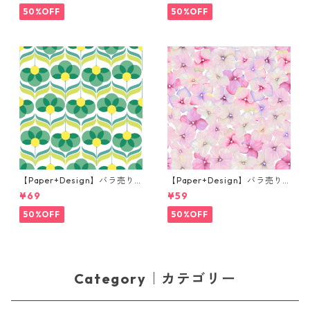
50%OFF
50%OFF
【Paper+Design】バラ売り2
【Paper+Design】バラ売り2
枚 ランチサイズ ペーパーナプ
枚 カクテルサイズ ペーパーナ
¥69
¥59
キン Geo Flowers グリーン
プキン Small blossoms ピン
ク
50%OFF
50%OFF
Category｜カテゴリー