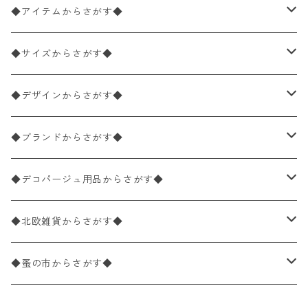
◆アイテムからさがす◆
ペーパーナプキン2枚バラ売り
◆サイズからさがす◆
ペーパーナプキン1枚バラ売り
33×33cm（ランチサイズ）
◆デザインからさがす◆
バラ売り
ペーパーナプキン20枚入りパック
25×25cm（カクテルサイズ）
花柄
◆ブランドからさがす◆
パック売り
バラ売り
ペーパーナプキン10枚入りパック
40×40cm（ディナーサイズ）
植物・グリーン柄
ドイツ製 IHR/イア
◆デコパージュ用品からさがす◆
パック売り
バラ売り
ランチサイズ
ライスペーパー
21×21cm（ポケットサイズ）
動物・鳥・昆虫・蝶柄
ドイツ製 Ambiente/アンビエンテ
デコパージュ液
◆北欧雑貨からさがす◆
パック売り
カクテルサイズ
バラ売り
ランチサイズ
ペーパーリネンナプキン
33cm（ラウンド）
海・魚柄
ドイツ製 Paperproducts Design
デコパージュ下地
シリコンモールド
◆蚤の市からさがす◆
ラウンド
パック売り
カクテルサイズ
ランチサイズ
3Dデコパージュ
空・天気・星座柄
ドイツ製 FASANA/ファザナ
デコパージュ筆
エプロン
ペーパーナプキン