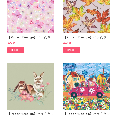
【Paper+Design】バラ売り2
【Paper+Design】バラ売り2
枚 カクテルサイズ ペーパーナ
枚 ランチサイズ ペーパーナプ
¥59
¥69
プキン Small blossoms ピン
キン Fall leaves グレー
ク
50%OFF
50%OFF
【Paper+Design】バラ売り2
【Paper+Design】バラ売り2