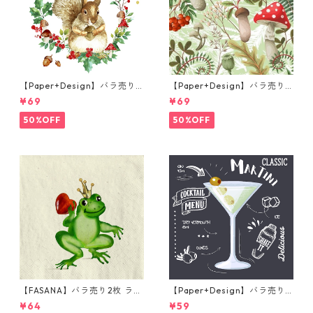
【Paper+Design】バラ売り2
【Paper+Design】バラ売り2
枚 ランチサイズ ペーパーナプ
枚 ランチサイズ ペーパーナプ
¥69
¥69
キン Forest Squirrel ホワイ
キン Forest Fungi グリーン
ト
50%OFF
50%OFF
【FASANA】バラ売り2枚 ラン
【Paper+Design】バラ売り2
チサイズ ペーパーナプキン Fr
枚 カクテルサイズ ペーパーナ
¥64
¥59
og prince ナチュラル
プキン Martini ブラック