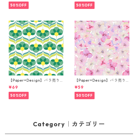
50%OFF
50%OFF
【Paper+Design】バラ売り2
【Paper+Design】バラ売り2
枚 ランチサイズ ペーパーナプ
枚 カクテルサイズ ペーパーナ
¥69
¥59
キン Geo Flowers グリーン
プキン Small blossoms ピン
ク
50%OFF
50%OFF
Category｜カテゴリー