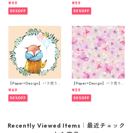
枚 ランチサイズ ペーパーナプ
枚 カクテルサイズ ペーパーナ
¥99
¥59
キン Portchie Art Lunch in t
プキン WILD STRAWBERRY
he Garden オレンジ
ホワイト
50%OFF
50%OFF
【Paper+Design】バラ売り2
【Paper+Design】バラ売り2
枚 ランチサイズ ペーパーナプ
枚 カクテルサイズ ペーパーナ
¥69
¥59
キン Fox Balloons クリーム
プキン Small blossoms ピン
ク
50%OFF
50%OFF
Recently Viewed Items｜最近チェック