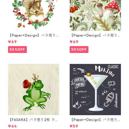
【Paper+Design】バラ売り2
【Paper+Design】バラ売り2
枚 ランチサイズ ペーパーナプ
枚 ランチサイズ ペーパーナプ
¥69
¥69
キン Forest Squirrel ホワイ
キン Forest Fungi グリーン
ト
50%OFF
50%OFF
【FASANA】バラ売り2枚 ラン
【Paper+Design】バラ売り2
チサイズ ペーパーナプキン Fr
枚 カクテルサイズ ペーパーナ
¥64
¥59
og prince ナチュラル
プキン Martini ブラック