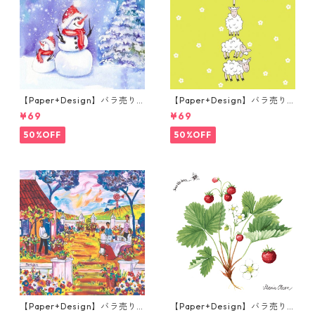
【Paper+Design】バラ売り2
【Paper+Design】バラ売り2
枚 ランチサイズ ペーパーナプ
枚 ランチサイズ ペーパーナプ
¥69
¥69
キン Frosty friends ブルー
キン Hoppy Lambs ライトグ
リーン
50%OFF
50%OFF
【Paper+Design】バラ売り2
【Paper+Design】バラ売り2