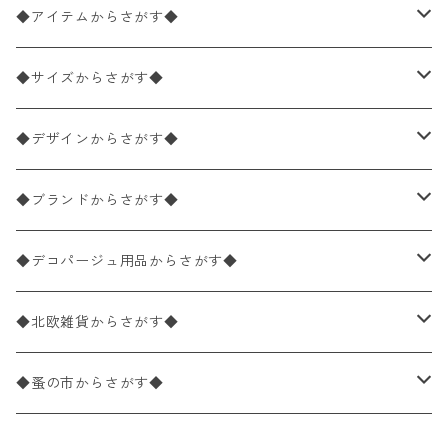
◆アイテムからさがす◆
ペーパーナプキン2枚バラ売り
◆サイズからさがす◆
ペーパーナプキン1枚バラ売り
33×33cm（ランチサイズ）
◆デザインからさがす◆
バラ売り
ペーパーナプキン20枚入りパック
25×25cm（カクテルサイズ）
花柄
◆ブランドからさがす◆
パック売り
バラ売り
ペーパーナプキン10枚入りパック
40×40cm（ディナーサイズ）
植物・グリーン柄
ドイツ製 IHR/イア
◆デコパージュ用品からさがす◆
パック売り
バラ売り
ランチサイズ
ライスペーパー
21×21cm（ポケットサイズ）
動物・鳥・昆虫・蝶柄
ドイツ製 Ambiente/アンビエンテ
デコパージュ液
◆北欧雑貨からさがす◆
パック売り
カクテルサイズ
バラ売り
ランチサイズ
ペーパーリネンナプキン
33cm（ラウンド）
海・魚柄
ドイツ製 Paperproducts Design
デコパージュ下地
シリコンモールド
◆蚤の市からさがす◆
ラウンド
パック売り
カクテルサイズ
ランチサイズ
3Dデコパージュ
空・天気・星座柄
ドイツ製 FASANA/ファザナ
デコパージュ筆
エプロン
ペーパーナプキン