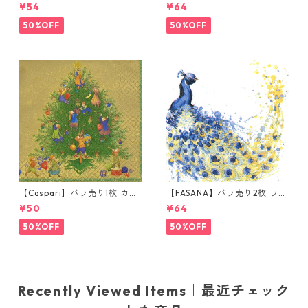
チサイズ ペーパーナプキン 99
チサイズ ペーパーナプキン Fr
¥54
¥64
Bottles ホワイト
esh passion fruits ホワイト
50%OFF
50%OFF
【Caspari】バラ売り1枚 カク
【FASANA】バラ売り2枚 ラン
テルサイズ ペーパーナプキン
チサイズ ペーパーナプキン Co
¥50
¥64
Christmas Magic ゴールド
loured Peacock ホワイト
50%OFF
50%OFF
Recently Viewed Items｜最近チェック