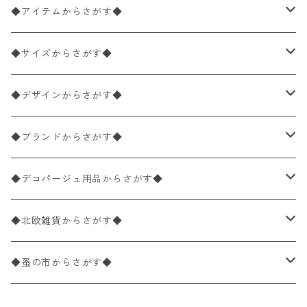
◆アイテムからさがす◆
ペーパーナプキン2枚バラ売り
◆サイズからさがす◆
ペーパーナプキン1枚バラ売り
33×33cm（ランチサイズ）
◆デザインからさがす◆
バラ売り
ペーパーナプキン20枚入りパック
25×25cm（カクテルサイズ）
花柄
◆ブランドからさがす◆
パック売り
バラ売り
ペーパーナプキン10枚入りパック
40×40cm（ディナーサイズ）
植物・グリーン柄
ドイツ製 IHR/イア
◆デコパージュ用品からさがす◆
パック売り
バラ売り
ランチサイズ
ライスペーパー
21×21cm（ポケットサイズ）
動物・鳥・昆虫・蝶柄
ドイツ製 Ambiente/アンビエンテ
デコパージュ液
◆北欧雑貨からさがす◆
パック売り
カクテルサイズ
バラ売り
ランチサイズ
ペーパーリネンナプキン
33cm（ラウンド）
海・魚柄
ドイツ製 Paperproducts Design
デコパージュ下地
シリコンモールド
◆蚤の市からさがす◆
ラウンド
パック売り
カクテルサイズ
ランチサイズ
3Dデコパージュ
空・天気・星座柄
ドイツ製 FASANA/ファザナ
デコパージュ筆
エプロン
ペーパーナプキン