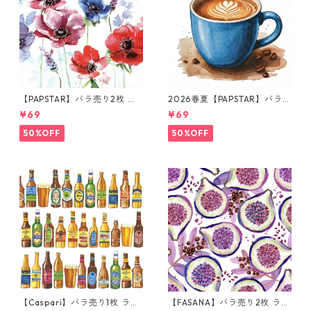
【PAPSTAR】バラ売り2枚 ラ
2026春夏【PAPSTAR】バラ売
ンチサイズ ペーパーナプキン
り2枚 ランチサイズ ペーパー
¥69
¥69
Melody レッド
ナプキン Cup of Coffee ホワ
イト
50%OFF
50%OFF
【Caspari】バラ売り1枚 ラン
【FASANA】バラ売り2枚 ラン