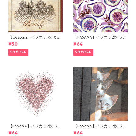
【Caspari】バラ売り1枚 カク
【FASANA】バラ売り2枚 ラン
テルサイズ ペーパーナプキン
チサイズ ペーパーナプキン Fr
¥50
¥64
Wine Labels ベージュ
esh passion fruits ホワイト
50%OFF
50%OFF
【FASANA】バラ売り2枚 ラン
【FASANA】バラ売り2枚 ラン
チサイズ ペーパーナプキン Gl
チサイズ ペーパーナプキン Th
¥64
¥64
itter love ホワイト
ree Friends グレー