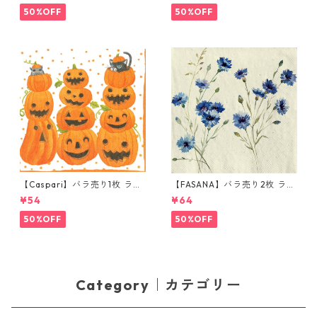
50%OFF
50%OFF
【Caspari】バラ売り1枚 ラン
【FASANA】バラ売り2枚 ラン
チサイズ ペーパーナプキン JA
チサイズ ペーパーナプキン Co
¥54
¥64
CK O'LANTERNS ホワイト
rnflower ナチュラル
50%OFF
50%OFF
Category｜カテゴリー