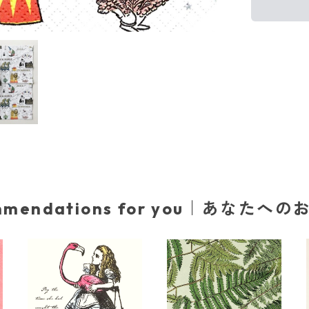
mmendations for you｜あなたへ