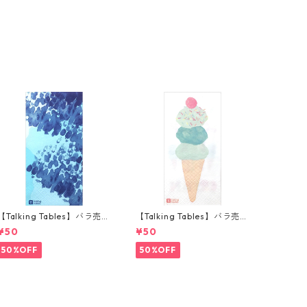
【Talking Tables】バラ売り
【Talking Tables】バラ売り
1枚 ランチサイズ ペーパーナ
1枚 ランチサイズ ペーパーナ
¥50
¥50
プキン COASTAL ブルー
プキン WE LOVE ICE CREA
M ホワイト
50%OFF
50%OFF