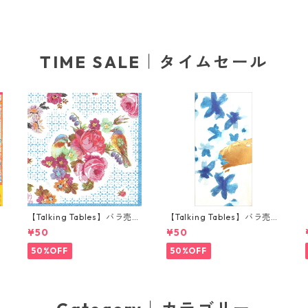
TIME SALE｜タイムセール
り
【Talking Tables】バラ売り
【Talking Tables】バラ売り
ナ
1枚 ポケットサイズ ペーパー
1枚 ランチサイズ ペーパーナ
¥50
¥50
ナプキン TRULY ブルー
プキン FLUORESCENT FLO
RAL ブルー
50%OFF
50%OFF