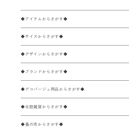
◆アイテムからさがす◆
ペーパーナプキン2枚バラ売り
◆サイズからさがす◆
ペーパーナプキン1枚バラ売り
33×33cm（ランチサイズ）
◆デザインからさがす◆
バラ売り
ペーパーナプキン20枚入りパック
25×25cm（カクテルサイズ）
花柄
◆ブランドからさがす◆
パック売り
バラ売り
ペーパーナプキン10枚入りパック
40×40cm（ディナーサイズ）
植物・グリーン柄
ドイツ製 IHR/イア
◆デコパージュ用品からさがす◆
パック売り
バラ売り
ランチサイズ
ライスペーパー
21×21cm（ポケットサイズ）
動物・鳥・昆虫・蝶柄
ドイツ製 Ambiente/アンビエンテ
デコパージュ液
◆北欧雑貨からさがす◆
パック売り
カクテルサイズ
バラ売り
ランチサイズ
ペーパーリネンナプキン
33cm（ラウンド）
海・魚柄
ドイツ製 Paperproducts Design
デコパージュ下地
シリコンモールド
◆蚤の市からさがす◆