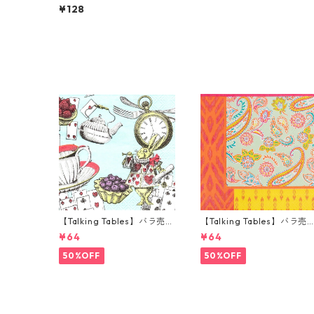
ンチサイズ ペーパーナプキ
¥128
ン CIRCUS MOOMIN ホワイ
ト フィンランド製
【Talking Tables】バラ売り
【Talking Tables】バラ売
1枚 カクテルサイズ ペーパー
1枚 ランチサイズ ペーパー
¥64
¥64
ナプキン Alice in Wonderla
プキン Paisley Print Boho
nd ブルー
オレンジ
50%OFF
50%OFF