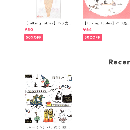
【Talking Tables】バラ売り
【Talking Tables】バラ売
1枚 ランチサイズ ペーパーナ
1枚 ランチサイズ ペーパー
¥50
¥64
プキン WE LOVE ICE CREA
プキン Tilly & Tigg Pink コ
M ホワイト
ーラル
50%OFF
50%OFF
Rec
【ムーミン】バラ売り1枚 ラ