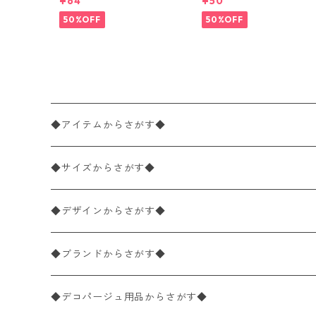
¥64
¥50
ナプキン Alice in Wonderla
ナプキン TRULY ブルー
nd ブルー
50%OFF
50%OFF
◆アイテムからさがす◆
ペーパーナプキン2枚バラ売り
◆サイズからさがす◆
ペーパーナプキン1枚バラ売り
33×33cm（ランチサイズ）
◆デザインからさがす◆
バラ売り
ペーパーナプキン20枚入りパック
25×25cm（カクテルサイズ）
花柄
◆ブランドからさがす◆
パック売り
バラ売り
ペーパーナプキン10枚入りパック
40×40cm（ディナーサイズ）
植物・グリーン柄
ドイツ製 IHR/イア
◆デコパージュ用品からさがす◆