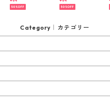
¥64
¥64
プキン Alice in Wonderlan
プキン Playful Pierre ホワ
d ピンク
イトxブルー
50%OFF
50%OFF
Category｜カテゴリー