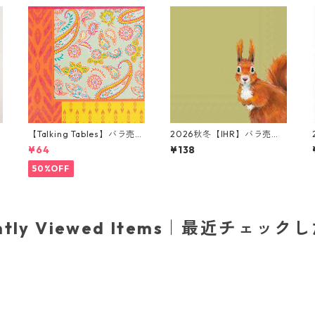
【Talking Tables】バラ売り
2026秋冬【IHR】バラ売り2
1枚 ランチサイズ ペーパーナ
枚 ランチサイズ ペーパーナ
¥64
¥138
プキン Paisley Print Boho
プキン Squirrel Hazel グリ
オレンジ
ーン
50%OFF
ently Viewed Items｜最近チェック