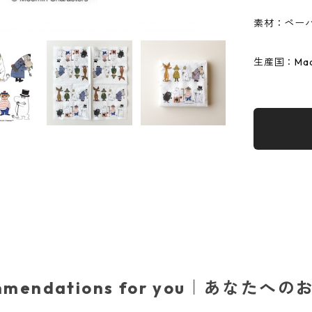
素材：ペーパ
生産国：Made
mmendations for you｜あなたへ