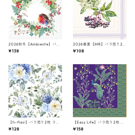
2026秋冬【Ambiente】バラ
2026春夏【IHR】バラ売り2枚
売り2枚 ランチサイズ ペーパ
カクテルサイズ ペーパーナプ
¥138
¥108
ーナプキン Robins Wreath ホ
キン NATURAL ELDER クリー
ワイト
ム
【ti-flair】バラ売り2枚 ラン
【Easy Life】バラ売り2枚 ラ
チサイズ ペーパーナプキン Wi
ンチサイズ ペーパーナプキン I
¥128
¥158
nter Florals ブルー
mperial Peacock パープルx