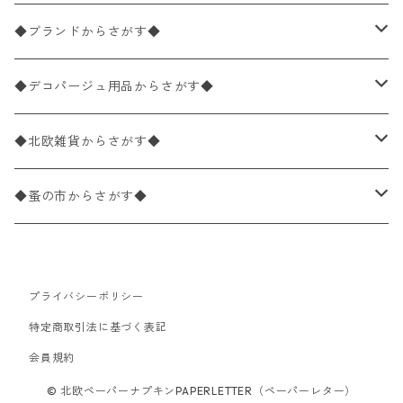
バラ売り
ペーパーナプキン20枚入りパック
25×25cm（カクテルサイズ）
花柄
◆ブランドからさがす◆
パック売り
バラ売り
ペーパーナプキン10枚入りパック
40×40cm（ディナーサイズ）
植物・グリーン柄
ドイツ製 IHR/イア
◆デコパージュ用品からさがす◆
パック売り
バラ売り
ランチサイズ
ライスペーパー
21×21cm（ポケットサイズ）
動物・鳥・昆虫・蝶柄
ドイツ製 Ambiente/アンビエンテ
デコパージュ液
◆北欧雑貨からさがす◆
パック売り
カクテルサイズ
バラ売り
ランチサイズ
ペーパーリネンナプキン
33cm（ラウンド）
海・魚柄
ドイツ製 Paperproducts Design
デコパージュ下地
シリコンモールド
◆蚤の市からさがす◆
ラウンド
パック売り
カクテルサイズ
ランチサイズ
3Dデコパージュ
空・天気・星座柄
ドイツ製 FASANA/ファザナ
デコパージュ筆
エプロン
ペーパーナプキン
プライバシーポリシー
カクテルサイズ
ランチサイズ
ワックスペーパー
食べ物・フルーツ・野菜・ドリンク柄
ドイツ製 ti-flair/ティーフレア
デコパージュはさみ
トレイ
北欧雑貨
特定商取引法に基づく表記
カクテルサイズ
ランチサイズ
会員規約
デコパージュ用品
食器・カトラリー柄
ドイツ製 PAW/パウ
3Dデコパージュ
ポスター・カレンダー
デコパージュ用品
© 北欧ペーパーナプキンPAPERLETTER（ペーパーレター）