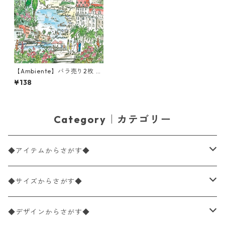
【Ambiente】バラ売り2枚 ラ
ンチサイズ ペーパーナプキン
¥138
Côte D´Azur グリーン
Category｜カテゴリー
◆アイテムからさがす◆
ペーパーナプキン2枚バラ売り
◆サイズからさがす◆
ペーパーナプキン1枚バラ売り
33×33cm（ランチサイズ）
◆デザインからさがす◆