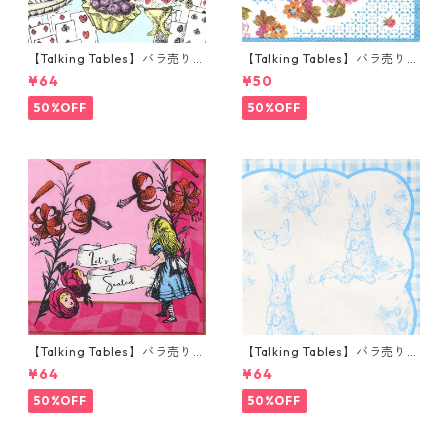
【Talking Tables】バラ売り1
【Talking Tables】バラ売り1
枚 カクテルサイズ ペーパーナ
枚 ポケットサイズ ペーパーナ
¥64
¥50
プキン Alice in Wonderland
プキン TRULY ブルー
ブルー
50%OFF
50%OFF
【Talking Tables】バラ売り1
【Talking Tables】バラ売り1
枚 ランチサイズ ペーパーナプ
枚 ランチサイズ ペーパーナプ
¥64
¥64
キン Alice in Wonderland ピ
キン Playful Pierre ホワイトx
ンク
ブルー
50%OFF
50%OFF