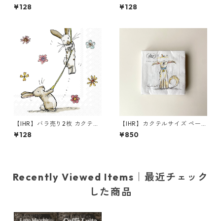
イズ ペーパーナプキン HONE
イズ ペーパーナプキン SNOW
¥128
¥128
Y BEAR ホワイト Anita Jera
FRIENDS ホワイト Anita Jer
m
am
【IHR】バラ売り2枚 カクテル
【IHR】カクテルサイズ ペー
サイズ ペーパーナプキン BUN
パーナプキン EMOTION DOG
¥128
¥850
NIES WITH BALLOON ホワイ
S ホワイト Anita Jeram 20枚
ト Anita Jeram
入り
Recently Viewed Items｜最近チェック
した商品