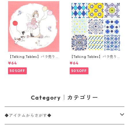
【Talking Tables】バラ売り1
【Talking Tables】バラ売り1
枚 ランチサイズ ペーパーナプ
枚 ランチサイズ ペーパーナプ
¥64
¥64
キン Tilly & Tigg Pink コーラ
キン Moroccan Souk Tile Blu
ル
e ホワイト モロッカンタイル
50%OFF
50%OFF
Category｜カテゴリー
◆アイテムからさがす◆