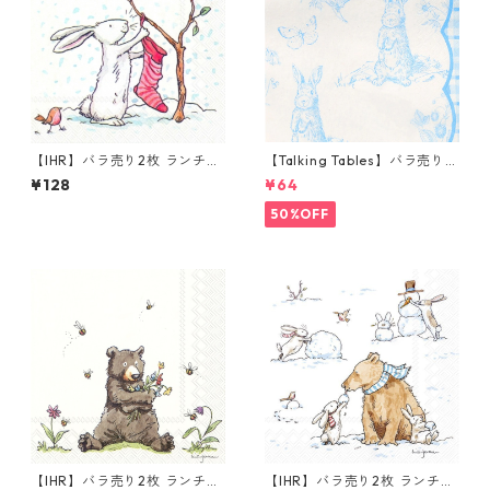
【IHR】バラ売り2枚 ランチサ
【Talking Tables】バラ売り1
イズ ペーパーナプキン SNOW
枚 ランチサイズ ペーパーナプ
¥128
¥64
RABBITS ホワイト Anita Jera
キン Playful Pierre ホワイトx
m
ブルー
50%OFF
【IHR】バラ売り2枚 ランチサ
【IHR】バラ売り2枚 ランチサ