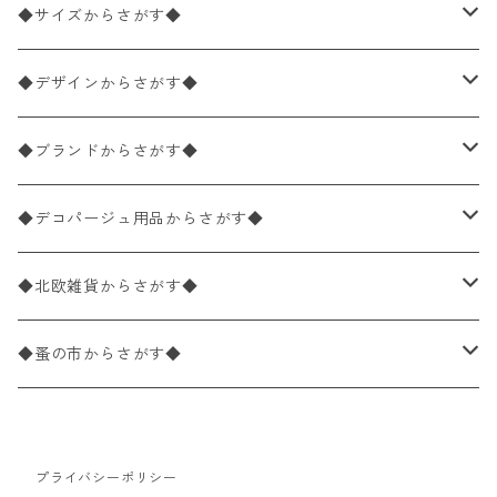
ペーパーナプキン2枚バラ売り
◆サイズからさがす◆
ペーパーナプキン1枚バラ売り
33×33cm（ランチサイズ）
◆デザインからさがす◆
バラ売り
ペーパーナプキン20枚入りパック
25×25cm（カクテルサイズ）
花柄
◆ブランドからさがす◆
パック売り
バラ売り
ペーパーナプキン10枚入りパック
40×40cm（ディナーサイズ）
植物・グリーン柄
ドイツ製 IHR/イア
◆デコパージュ用品からさがす◆
パック売り
バラ売り
ランチサイズ
ライスペーパー
21×21cm（ポケットサイズ）
動物・鳥・昆虫・蝶柄
ドイツ製 Ambiente/アンビエンテ
デコパージュ液
◆北欧雑貨からさがす◆
パック売り
カクテルサイズ
バラ売り
ランチサイズ
ペーパーリネンナプキン
33cm（ラウンド）
海・魚柄
ドイツ製 Paperproducts Design
デコパージュ下地
シリコンモールド
◆蚤の市からさがす◆
ラウンド
パック売り
カクテルサイズ
ランチサイズ
3Dデコパージュ
空・天気・星座柄
ドイツ製 FASANA/ファザナ
デコパージュ筆
エプロン
ペーパーナプキン
プライバシーポリシー
カクテルサイズ
ランチサイズ
ワックスペーパー
食べ物・フルーツ・野菜・ドリンク柄
ドイツ製 ti-flair/ティーフレア
デコパージュはさみ
トレイ
北欧雑貨