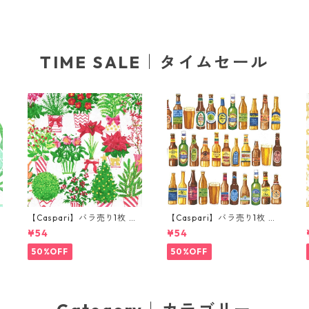
TIME SALE｜タイムセール
【Caspari】バラ売り1枚 ラ
【Caspari】バラ売り1枚 ラ
ンチサイズ ペーパーナプキ
ンチサイズ ペーパーナプキ
¥54
¥54
ン Christmas Flower Mark
ン 99 Bottles ホワイト
et ホワイト
50%OFF
50%OFF