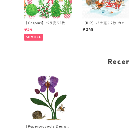
【Caspari】バラ売り1枚 ラ
【IHR】バラ売り2枚 カクテ
ンチサイズ ペーパーナプキ
ルサイズ ペーパーナプキン
¥54
¥248
ン Christmas Flower Mark
Beach Dogs ホワイト
et ホワイト
50%OFF
Rec
【Paperproducts Desig