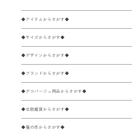
◆アイテムからさがす◆
ペーパーナプキン2枚バラ売り
◆サイズからさがす◆
ペーパーナプキン1枚バラ売り
33×33cm（ランチサイズ）
◆デザインからさがす◆
バラ売り
ペーパーナプキン20枚入りパック
25×25cm（カクテルサイズ）
花柄
◆ブランドからさがす◆
パック売り
バラ売り
ペーパーナプキン10枚入りパック
40×40cm（ディナーサイズ）
植物・グリーン柄
ドイツ製 IHR/イア
◆デコパージュ用品からさがす◆
パック売り
バラ売り
ランチサイズ
ライスペーパー
21×21cm（ポケットサイズ）
動物・鳥・昆虫・蝶柄
ドイツ製 Ambiente/アンビエンテ
デコパージュ液
◆北欧雑貨からさがす◆
パック売り
カクテルサイズ
バラ売り
ランチサイズ
ペーパーリネンナプキン
33cm（ラウンド）
海・魚柄
ドイツ製 Paperproducts Design
デコパージュ下地
シリコンモールド
◆蚤の市からさがす◆