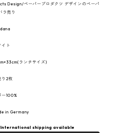
oducts Design/ペーパープロダクツ デザインのペーパ
バラ売り
ana
ワイト
m×33cm(ランチサイズ)
売り2枚
ー100%
 in Germany
International shipping available