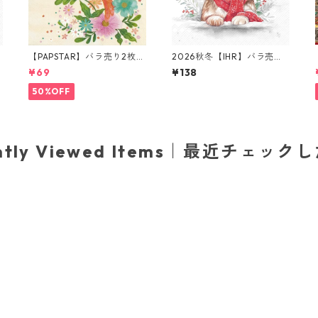
【PAPSTAR】バラ売り2枚
2026秋冬【IHR】バラ売り2
ランチサイズ ペーパーナプ
枚 ランチサイズ ペーパーナ
¥69
¥138
キン Flowery Bird クリーム
プキン Minou ホワイト
50%OFF
ently Viewed Items｜最近チェック