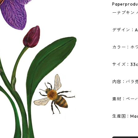
Paperpr
ーナプキン 
デザイン：Ad
カラー：ホ
サイズ：33c
内容：バラ
素材：ペーパ
生産国：Made