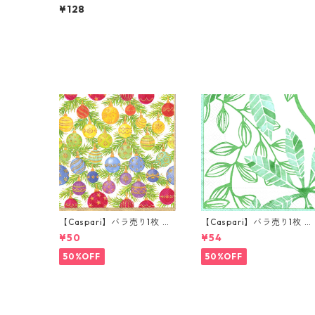
n】バラ売り2枚 ランチサイ
¥128
ズ ペーパーナプキン Adana
ホワイト
【Caspari】バラ売り1枚 カ
【Caspari】バラ売り1枚 ラ
クテルサイズ ペーパーナプ
ンチサイズ ペーパーナプキ
¥50
¥54
キン OMBRE CHRISTMAS
ン LEAF パール×グリーン
ホワイト×ゴールドパール
50%OFF
50%OFF