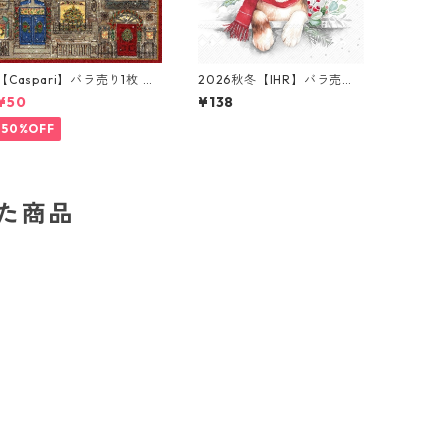
【Caspari】バラ売り1枚 カ
2026秋冬【IHR】バラ売り2
クテルサイズ ペーパーナプ
枚 ランチサイズ ペーパーナ
¥50
¥138
キン Town House ブラウンx
プキン Louie ホワイト
ブルー
50%OFF
した商品