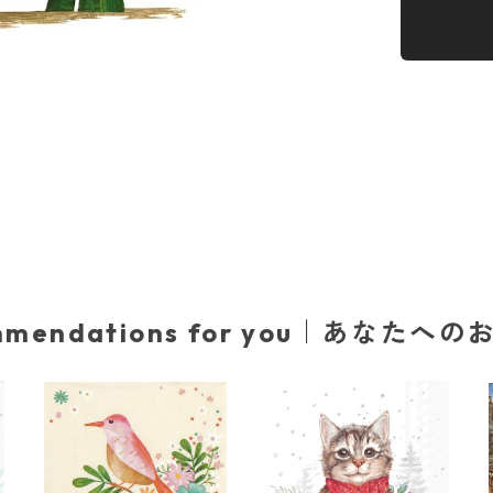
mmendations for you｜あなたへ