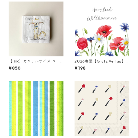
【IHR】カクテルサイズ ペー
2026春夏【Gratz Verlag】
パーナプキン EMOTION DOG
バラ売り2枚 ランチサイズ ペ
¥850
¥198
S ホワイト Anita Jeram 20枚
ーパーナプキン Blumenmeer
入り
ホワイト