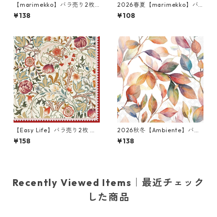
【marimekko】バラ売り2枚
2026春夏【marimekko】バ
ランチサイズ ペーパーナプキ
ラ売り2枚 カクテルサイズ ペ
¥138
¥108
ン ONNELLINEN グリーン フ
ーパーナプキン Ilo クリーム
ィンランド製
【Easy Life】バラ売り2枚 ラ
2026秋冬【Ambiente】バラ
ンチサイズ ペーパーナプキン
売り2枚 ランチサイズ ペーパ
¥158
¥138
William Morris レッド ウィリ
ーナプキン colouful leavesホ
アム・モリス
ワイト
Recently Viewed Items｜最近チェック
した商品