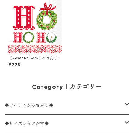
【Rosanne Beck】バラ売り2
枚 ランチサイズ ペーパーナプ
¥228
キン X-MAS HOHOHO ホワイ
ト
Category｜カテゴリー
◆アイテムからさがす◆
ペーパーナプキン2枚バラ売り
◆サイズからさがす◆