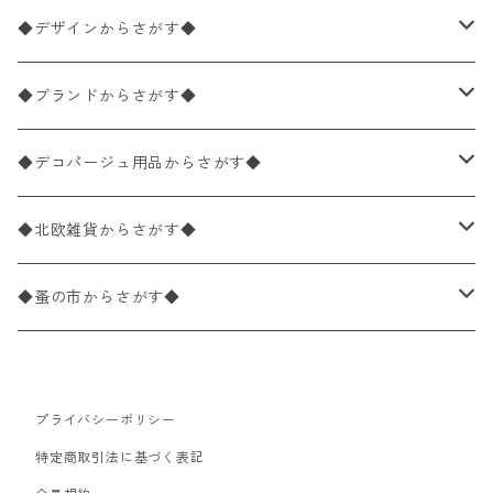
ペーパーナプキン1枚バラ売り
33×33cm（ランチサイズ）
◆デザインからさがす◆
バラ売り
ペーパーナプキン20枚入りパック
25×25cm（カクテルサイズ）
花柄
◆ブランドからさがす◆
パック売り
バラ売り
ペーパーナプキン10枚入りパック
40×40cm（ディナーサイズ）
植物・グリーン柄
ドイツ製 IHR/イア
◆デコパージュ用品からさがす◆
パック売り
バラ売り
ランチサイズ
ライスペーパー
21×21cm（ポケットサイズ）
動物・鳥・昆虫・蝶柄
ドイツ製 Ambiente/アンビエンテ
デコパージュ液
◆北欧雑貨からさがす◆
パック売り
カクテルサイズ
バラ売り
ランチサイズ
ペーパーリネンナプキン
33cm（ラウンド）
海・魚柄
ドイツ製 Paperproducts Design
デコパージュ下地
シリコンモールド
◆蚤の市からさがす◆
ラウンド
パック売り
カクテルサイズ
ランチサイズ
3Dデコパージュ
空・天気・星座柄
ドイツ製 FASANA/ファザナ
デコパージュ筆
エプロン
ペーパーナプキン
プライバシーポリシー
カクテルサイズ
ランチサイズ
ワックスペーパー
食べ物・フルーツ・野菜・ドリンク柄
ドイツ製 ti-flair/ティーフレア
デコパージュはさみ
トレイ
北欧雑貨
特定商取引法に基づく表記
カクテルサイズ