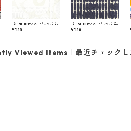
【marimekko】バラ売り2
【marimekko】バラ売り2
枚 ランチサイズ ペーパーナ
枚 ランチサイズ ペーパーナ
¥128
¥128
リ
プキン UNIKKO ホワイトxグ
プキン ALKU リネンxブラッ
レー
ク
ently Viewed Items｜最近チェック