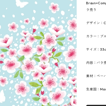
Braun+C
ラ売り
デザイン：CHE
カラー：ブ
サイズ：33c
内容：バラ
素材：ペーパ
生産国：Made