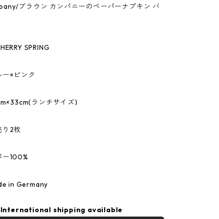
ompany/ブラウン カンパニーのペーパーナプキン バ
RRY SPRING
ルー×ピンク
m×33cm(ランチサイズ)
売り2枚
ー100%
 in Germany
International shipping available