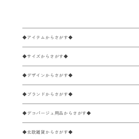
NG ブルー×ピンク 桜
◆アイテムからさがす◆
ペーパーナプキン2枚バラ売り
◆サイズからさがす◆
ペーパーナプキン1枚バラ売り
33×33cm（ランチサイズ）
◆デザインからさがす◆
バラ売り
ペーパーナプキン20枚入りパック
25×25cm（カクテルサイズ）
花柄
◆ブランドからさがす◆
パック売り
バラ売り
ペーパーナプキン10枚入りパック
40×40cm（ディナーサイズ）
植物・グリーン柄
ドイツ製 IHR/イア
◆デコパージュ用品からさがす◆
パック売り
バラ売り
ランチサイズ
ライスペーパー
21×21cm（ポケットサイズ）
動物・鳥・昆虫・蝶柄
ドイツ製 Ambiente/アンビエンテ
デコパージュ液
◆北欧雑貨からさがす◆