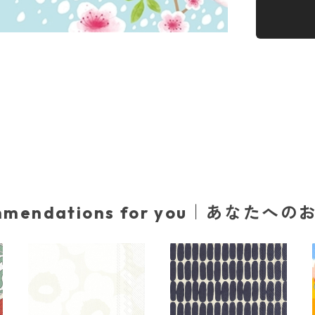
mmendations for you｜あなたへ