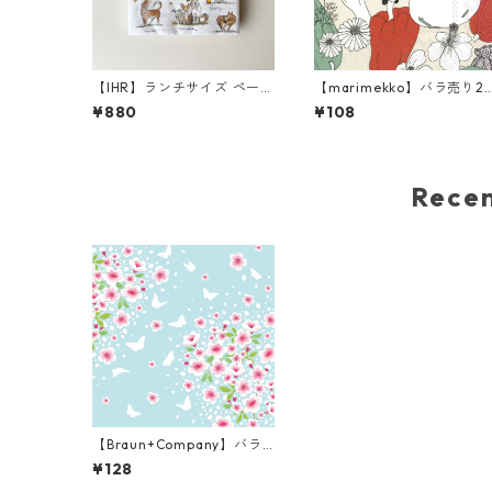
【IHR】ランチサイズ ペーパ
【marimekko】バラ売り2
ーナプキン EMOTION DOG
枚 カクテルサイズ ペーパー
¥880
¥108
S ホワイト Anita Jeram 20
ナプキン VIHANNESMAA 
枚入り
ネン
Rec
【Braun+Company】バラ
売り2枚 ランチサイズ ペー
¥128
パーナプキン CHERRY SPRI