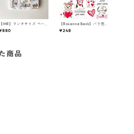
【IHR】ランチサイズ ペーパ
【Rosanne Beck】バラ売り
ーナプキン EMOTION DOG
2枚 カクテルサイズ ペーパ
¥880
¥248
S ホワイト Anita Jeram 20
ーナプキン Pugs & Kisses
枚入り
ホワイト
した商品