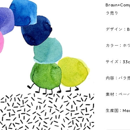
Braun+C
ラ売り
デザイン：BU
カラー：ホ
サイズ：33c
内容：バラ
素材：ペーパ
生産国：Made