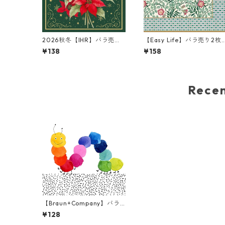
2026秋冬【IHR】バラ売り2
【Easy Life】バラ売り2枚
枚 ランチサイズ ペーパーナ
ランチサイズ ペーパーナプ
¥138
¥158
プキン Christmas Flowers
キン Floral Fantasy グリ
グリーン
ン
Rec
【Braun+Company】バラ
売り2枚 ランチサイズ ペー
¥128
パーナプキン BUNTE RAUP