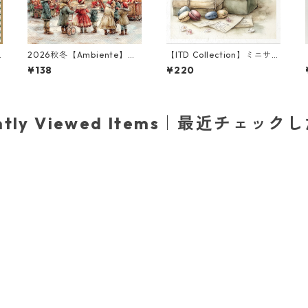
2026秋冬【Ambiente】バ
【ITD Collection】ミニサイ
ラ売り2枚 ランチサイズ ペ
ズ ライスペーパー RSM244
¥138
¥220
ー
ーパーナプキン Theme Par
3 デコパージュ
k グレー
ently Viewed Items｜最近チェック