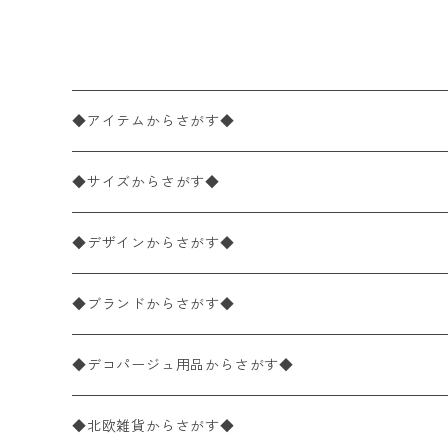
E ホワイト
◆アイテムからさがす◆
ペーパーナプキン2枚バラ売り
◆サイズからさがす◆
ペーパーナプキン1枚バラ売り
33×33cm（ランチサイズ）
◆デザインからさがす◆
バラ売り
ペーパーナプキン20枚入りパック
25×25cm（カクテルサイズ）
花柄
◆ブランドからさがす◆
パック売り
バラ売り
ペーパーナプキン10枚入りパック
40×40cm（ディナーサイズ）
植物・グリーン柄
ドイツ製 IHR/イア
◆デコパージュ用品からさがす◆
パック売り
バラ売り
ランチサイズ
ライスペーパー
21×21cm（ポケットサイズ）
動物・鳥・昆虫・蝶柄
ドイツ製 Ambiente/アンビエンテ
デコパージュ液
◆北欧雑貨からさがす◆