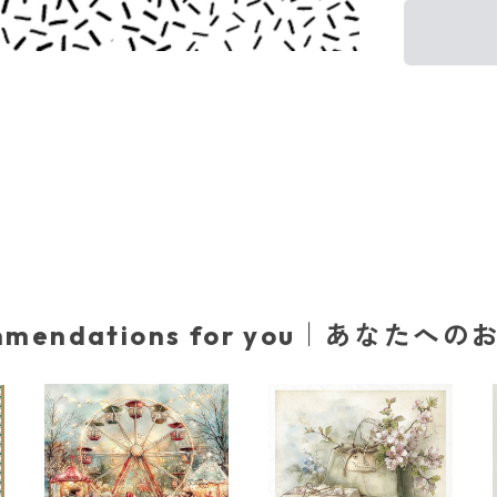
mmendations for you｜あなたへ