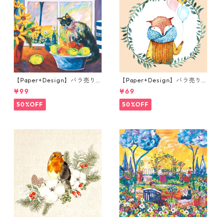
【Paper+Design】バラ売り2
【Paper+Design】バラ売り2
枚 ランチサイズ ペーパーナプ
枚 ランチサイズ ペーパーナプ
¥99
¥69
キン Portchie Art The Cat in
キン Fox Balloons クリーム
the kitchen ブルー
50%OFF
50%OFF