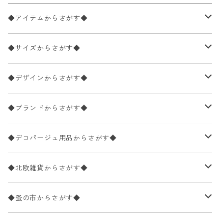
◆アイテムからさがす◆
ペーパーナプキン2枚バラ売り
◆サイズからさがす◆
ペーパーナプキン1枚バラ売り
33×33cm（ランチサイズ）
◆デザインからさがす◆
バラ売り
ペーパーナプキン20枚入りパック
25×25cm（カクテルサイズ）
花柄
◆ブランドからさがす◆
パック売り
バラ売り
ペーパーナプキン10枚入りパック
40×40cm（ディナーサイズ）
植物・グリーン柄
ドイツ製 IHR/イア
◆デコパージュ用品からさがす◆
パック売り
バラ売り
ランチサイズ
ライスペーパー
21×21cm（ポケットサイズ）
動物・鳥・昆虫・蝶柄
ドイツ製 Ambiente/アンビエンテ
デコパージュ液
◆北欧雑貨からさがす◆
パック売り
カクテルサイズ
バラ売り
ランチサイズ
ペーパーリネンナプキン
33cm（ラウンド）
海・魚柄
ドイツ製 Paperproducts Design
デコパージュ下地
シリコンモールド
◆蚤の市からさがす◆