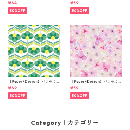
チサイズ ペーパーナプキン Fr
枚 カクテルサイズ ペーパーナ
¥64
¥59
og prince ナチュラル
プキン Martini ブラック
50%OFF
50%OFF
【Paper+Design】バラ売り2
【Paper+Design】バラ売り2
枚 ランチサイズ ペーパーナプ
枚 カクテルサイズ ペーパーナ
¥69
¥59
キン Geo Flowers グリーン
プキン Small blossoms ピン
ク
50%OFF
50%OFF
Category｜カテゴリー