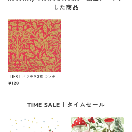
した商品
【IHR】バラ売り2枚 ランチサ
イズ ペーパーナプキン ACOR
¥128
N レッド× ゴールド V&A ウィ
リアム・モリス Morris & Co.
TIME SALE｜タイムセール