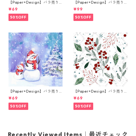
【Paper+Design】バラ売り2
【Paper+Design】バラ売り2
枚 ランチサイズ ペーパーナプ
枚 ランチサイズ ペーパーナプ
¥69
¥99
キン Robin Forest ベージュ
キン Portchie Art Reading i
n the Garden イエロー
50%OFF
50%OFF
【Paper+Design】バラ売り2
【Paper+Design】バラ売り2
枚 ランチサイズ ペーパーナプ
枚 ランチサイズ ペーパーナプ
¥69
¥69
キン Frosty friends ブルー
キン Festive florals ホワイト
50%OFF
50%OFF
Recently Viewed Items｜最近チェック