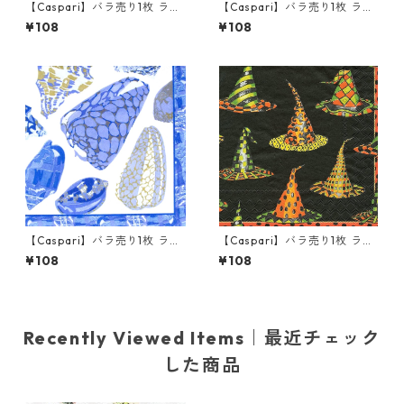
【Caspari】バラ売り1枚 ラン
【Caspari】バラ売り1枚 ラン
チサイズ ペーパーナプキン 99
チサイズ ペーパーナプキン Pr
¥108
¥108
Bottles ホワイト
ovencal Cotton ピンク
【Caspari】バラ売り1枚 ラン
【Caspari】バラ売り1枚 ラン
チサイズ ペーパーナプキン Co
チサイズ ペーパーナプキン Wi
¥108
¥108
quillage Blue ブルー
tches Hats ブラック
Recently Viewed Items｜最近チェック
した商品