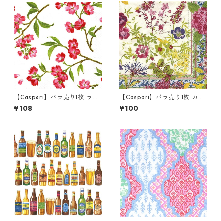
【Caspari】バラ売り1枚 ラン
【Caspari】バラ売り1枚 カク
チサイズ ペーパーナプキン Ch
テルサイズ ペーパーナプキン
¥108
¥100
erry Blossoms ホワイト
MILLEFLEURS アイボリー Gie
n