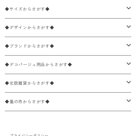
ペーパーナプキン2枚バラ売り
◆サイズからさがす◆
ペーパーナプキン1枚バラ売り
33×33cm（ランチサイズ）
◆デザインからさがす◆
バラ売り
ペーパーナプキン20枚入りパック
25×25cm（カクテルサイズ）
花柄
◆ブランドからさがす◆
パック売り
バラ売り
ペーパーナプキン10枚入りパック
40×40cm（ディナーサイズ）
植物・グリーン柄
ドイツ製 IHR/イア
◆デコパージュ用品からさがす◆
パック売り
バラ売り
ランチサイズ
ライスペーパー
21×21cm（ポケットサイズ）
動物・鳥・昆虫・蝶柄
ドイツ製 Ambiente/アンビエンテ
デコパージュ液
◆北欧雑貨からさがす◆
パック売り
カクテルサイズ
バラ売り
ランチサイズ
ペーパーリネンナプキン
33cm（ラウンド）
海・魚柄
ドイツ製 Paperproducts Design
デコパージュ下地
シリコンモールド
◆蚤の市からさがす◆
ラウンド
パック売り
カクテルサイズ
ランチサイズ
3Dデコパージュ
空・天気・星座柄
ドイツ製 FASANA/ファザナ
デコパージュ筆
エプロン
ペーパーナプキン
プライバシーポリシー