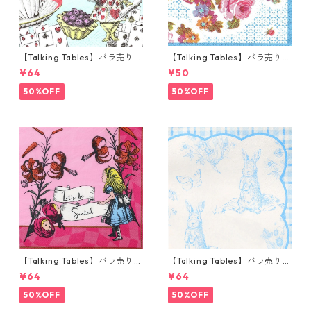
【Talking Tables】バラ売り1
【Talking Tables】バラ売り1
枚 カクテルサイズ ペーパーナ
枚 ポケットサイズ ペーパーナ
¥64
¥50
プキン Alice in Wonderland
プキン TRULY ブルー
ブルー
50%OFF
50%OFF
【Talking Tables】バラ売り1
【Talking Tables】バラ売り1
枚 ランチサイズ ペーパーナプ
枚 ランチサイズ ペーパーナプ
¥64
¥64
キン Alice in Wonderland ピ
キン Playful Pierre ホワイトx
ンク
ブルー
50%OFF
50%OFF