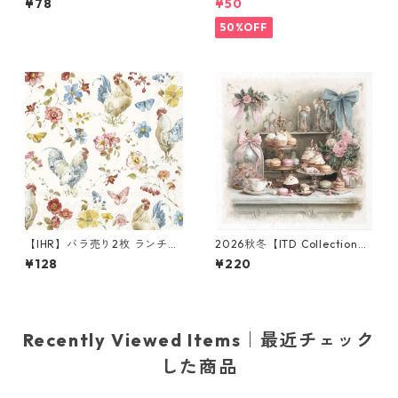
¥78
¥50
RSM1052 デコパージュ
プキン FLORAL FIESTA マル
チカラー
50%OFF
【IHR】バラ売り2枚 ランチサ
2026秋冬【ITD Collection】
イズ ペーパーナプキン COUN
ミニサイズ ライスペーパー RS
¥128
¥220
TRY ROOSTER クリーム
M3015 デコパージュ
Recently Viewed Items｜最近チェック
した商品