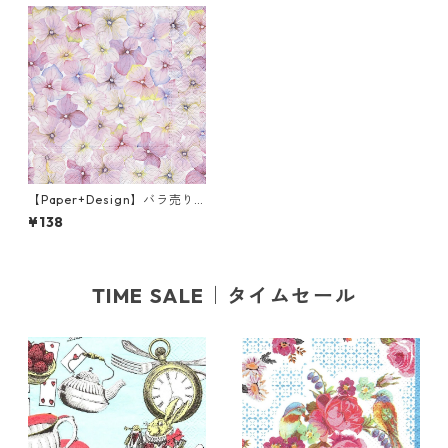
【Paper+Design】バラ売り2
枚 ランチサイズ ペーパーナプ
¥138
キン SMALL BLOSSOMS ピン
ク
TIME SALE｜タイムセール