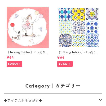
【Talking Tables】バラ売り1
【Talking Tables】バラ売り1
枚 ランチサイズ ペーパーナプ
枚 ランチサイズ ペーパーナプ
¥64
¥64
キン Tilly & Tigg Pink コーラ
キン Moroccan Souk Tile Blu
ル
e ホワイト モロッカンタイル
50%OFF
50%OFF
Category｜カテゴリー
◆アイテムからさがす◆