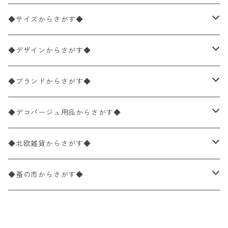
ペーパーナプキン2枚バラ売り
◆サイズからさがす◆
ペーパーナプキン1枚バラ売り
33×33cm（ランチサイズ）
◆デザインからさがす◆
バラ売り
ペーパーナプキン20枚入りパック
25×25cm（カクテルサイズ）
花柄
◆ブランドからさがす◆
パック売り
バラ売り
ペーパーナプキン10枚入りパック
40×40cm（ディナーサイズ）
植物・グリーン柄
ドイツ製 IHR/イア
◆デコパージュ用品からさがす◆
パック売り
バラ売り
ランチサイズ
ライスペーパー
21×21cm（ポケットサイズ）
動物・鳥・昆虫・蝶柄
ドイツ製 Ambiente/アンビエンテ
デコパージュ液
◆北欧雑貨からさがす◆
パック売り
カクテルサイズ
バラ売り
ランチサイズ
ペーパーリネンナプキン
33cm（ラウンド）
海・魚柄
ドイツ製 Paperproducts Design
デコパージュ下地
シリコンモールド
◆蚤の市からさがす◆
ラウンド
パック売り
カクテルサイズ
ランチサイズ
3Dデコパージュ
空・天気・星座柄
ドイツ製 FASANA/ファザナ
デコパージュ筆
エプロン
ペーパーナプキン