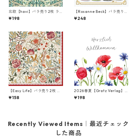
北欧【havi】バラ売り2枚 ラ
【Rosanne Beck】バラ売り2
ンチサイズ ペーパーナプキン
枚 カクテルサイズ ペーパーナ
¥198
¥248
Pimpernel グリーン William
プキン New Years Bottles ホ
Morris ウィリアム・モリス
ワイト
【Easy Life】バラ売り2枚 ラ
2026春夏【Gratz Verlag】
ンチサイズ ペーパーナプキン
バラ売り2枚 ランチサイズ ペ
¥158
¥198
William Morris レッド ウィリ
ーパーナプキン Blumenmeer
アム・モリス
ホワイト
Recently Viewed Items｜最近チェック
した商品