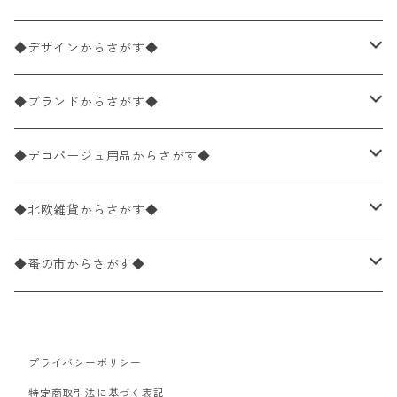
ペーパーナプキン1枚バラ売り
33×33cm（ランチサイズ）
◆デザインからさがす◆
バラ売り
ペーパーナプキン20枚入りパック
25×25cm（カクテルサイズ）
花柄
◆ブランドからさがす◆
パック売り
バラ売り
ペーパーナプキン10枚入りパック
40×40cm（ディナーサイズ）
植物・グリーン柄
ドイツ製 IHR/イア
◆デコパージュ用品からさがす◆
パック売り
バラ売り
ランチサイズ
ライスペーパー
21×21cm（ポケットサイズ）
動物・鳥・昆虫・蝶柄
ドイツ製 Ambiente/アンビエンテ
デコパージュ液
◆北欧雑貨からさがす◆
パック売り
カクテルサイズ
バラ売り
ランチサイズ
ペーパーリネンナプキン
33cm（ラウンド）
海・魚柄
ドイツ製 Paperproducts Design
デコパージュ下地
シリコンモールド
◆蚤の市からさがす◆
ラウンド
パック売り
カクテルサイズ
ランチサイズ
3Dデコパージュ
空・天気・星座柄
ドイツ製 FASANA/ファザナ
デコパージュ筆
エプロン
ペーパーナプキン
プライバシーポリシー
カクテルサイズ
ランチサイズ
ワックスペーパー
食べ物・フルーツ・野菜・ドリンク柄
ドイツ製 ti-flair/ティーフレア
デコパージュはさみ
トレイ
北欧雑貨
特定商取引法に基づく表記