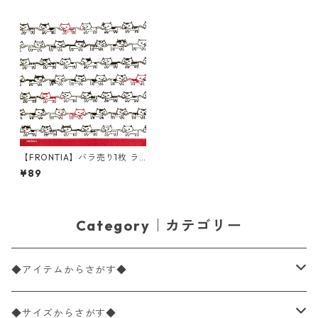
【FRONTIA】バラ売り1枚 ラ
ンチサイズ ペーパーナプキン
¥89
ネコつながり ホワイト
Category｜カテゴリー
◆アイテムからさがす◆
ペーパーナプキン2枚バラ売り
◆サイズからさがす◆