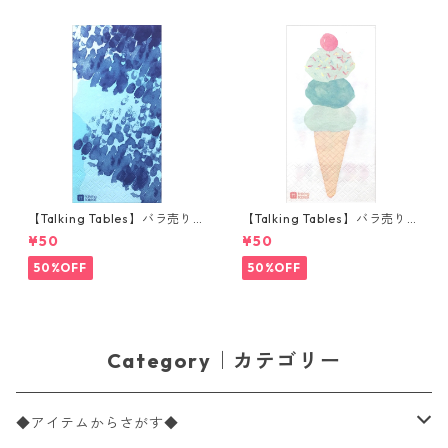
【Talking Tables】バラ売り1
【Talking Tables】バラ売り1
枚 ランチサイズ ペーパーナプ
枚 ランチサイズ ペーパーナプ
¥50
¥50
キン COASTAL ブルー
キン WE LOVE ICE CREAM ホ
ワイト
50%OFF
50%OFF
Category｜カテゴリー
◆アイテムからさがす◆