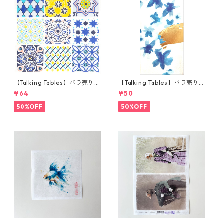
【Talking Tables】バラ売り1
【Talking Tables】バラ売り1
枚 ランチサイズ ペーパーナプ
枚 ランチサイズ ペーパーナプ
¥64
¥50
キン Moroccan Souk Tile Blu
キン FLUORESCENT FLORAL
e ホワイト モロッカンタイル
ブルー
50%OFF
50%OFF