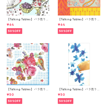
【Talking Tables】バラ売り1
【Talking Tables】バラ売り1
枚 カクテルサイズ ペーパーナ
枚 ランチサイズ ペーパーナプ
¥64
¥64
プキン Alice in Wonderland
キン Paisley Print Boho オレ
ブルー
ンジ
50%OFF
50%OFF
【Talking Tables】バラ売り1
【Talking Tables】バラ売り1
枚 ポケットサイズ ペーパーナ
枚 ランチサイズ ペーパーナプ
¥50
¥50
プキン TRULY ブルー
キン FLUORESCENT FLORAL
ブルー
50%OFF
50%OFF