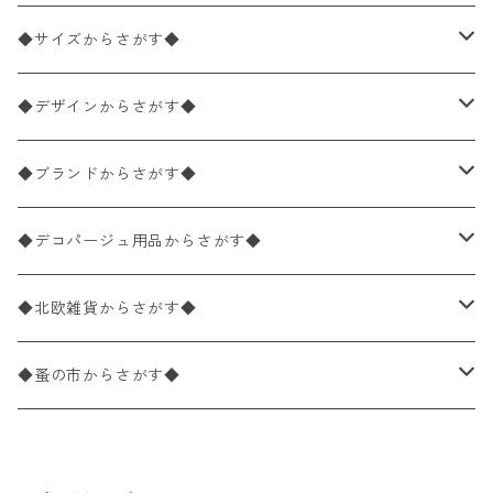
ペーパーナプキン2枚バラ売り
◆サイズからさがす◆
ペーパーナプキン1枚バラ売り
33×33cm（ランチサイズ）
◆デザインからさがす◆
バラ売り
ペーパーナプキン20枚入りパック
25×25cm（カクテルサイズ）
花柄
◆ブランドからさがす◆
パック売り
バラ売り
ペーパーナプキン10枚入りパック
40×40cm（ディナーサイズ）
植物・グリーン柄
ドイツ製 IHR/イア
◆デコパージュ用品からさがす◆
パック売り
バラ売り
ランチサイズ
ライスペーパー
21×21cm（ポケットサイズ）
動物・鳥・昆虫・蝶柄
ドイツ製 Ambiente/アンビエンテ
デコパージュ液
◆北欧雑貨からさがす◆
パック売り
カクテルサイズ
バラ売り
ランチサイズ
ペーパーリネンナプキン
33cm（ラウンド）
海・魚柄
ドイツ製 Paperproducts Design
デコパージュ下地
シリコンモールド
◆蚤の市からさがす◆
ラウンド
パック売り
カクテルサイズ
ランチサイズ
3Dデコパージュ
空・天気・星座柄
ドイツ製 FASANA/ファザナ
デコパージュ筆
エプロン
ペーパーナプキン