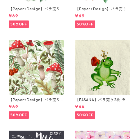
【Paper+Design】バラ売り2
【Paper+Design】バラ売り2
枚 ランチサイズ ペーパーナプ
枚 ランチサイズ ペーパーナプ
¥69
¥69
キン Joyful wreath ホワイト
キン Forest Squirrel ホワイ
ト
50%OFF
50%OFF
【Paper+Design】バラ売り2
【FASANA】バラ売り2枚 ラン
枚 ランチサイズ ペーパーナプ
チサイズ ペーパーナプキン Fr
¥69
¥64
キン Forest Fungi グリーン
og prince ナチュラル
50%OFF
50%OFF