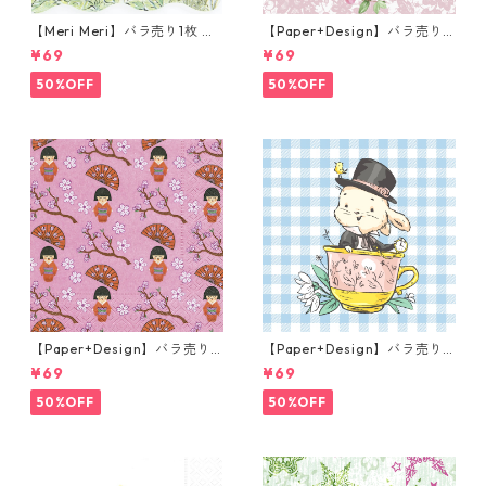
【Meri Meri】バラ売り1枚 カ
【Paper+Design】バラ売り2
クテルサイズ ペーパーナプキ
枚 ランチサイズ ペーパーナプ
¥69
¥69
ン Peter Rabbit In The Gard
キン Sweet bird ローズ
en クリーム ピーターラビット
50%OFF
50%OFF
【Paper+Design】バラ売り2
【Paper+Design】バラ売り2
枚 ランチサイズ ペーパーナプ
枚 ランチサイズ ペーパーナプ
¥69
¥69
キン LITTLE GEISHA ピンク
キン Easter Cup ライトブル
ー
50%OFF
50%OFF