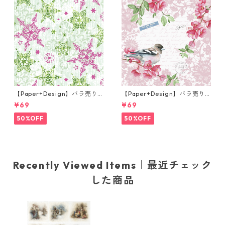
【Paper+Design】バラ売り2
【Paper+Design】バラ売り2
枚 ランチサイズ ペーパーナプ
枚 ランチサイズ ペーパーナプ
¥69
¥69
キン DELICATE STARS グリー
キン Sweet bird ローズ
ン
50%OFF
50%OFF
Recently Viewed Items｜最近チェック
した商品