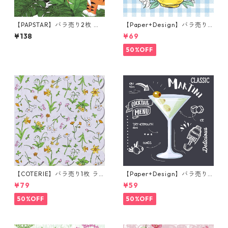
【PAPSTAR】バラ売り2枚 ラ
【Paper+Design】バラ売り2
ンチサイズ ペーパーナプキン
枚 ランチサイズ ペーパーナプ
¥138
¥69
Jungle ホワイト
キン Easter Cup ライトブル
ー
50%OFF
【COTERIE】バラ売り1枚 ラ
【Paper+Design】バラ売り2
ンチサイズ ペーパーナプキン
枚 カクテルサイズ ペーパーナ
¥79
¥59
Guess How Much I Love You
プキン Martini ブラック
ブルー Anita Jeram アニタ・
50%OFF
50%OFF
ジェラーム