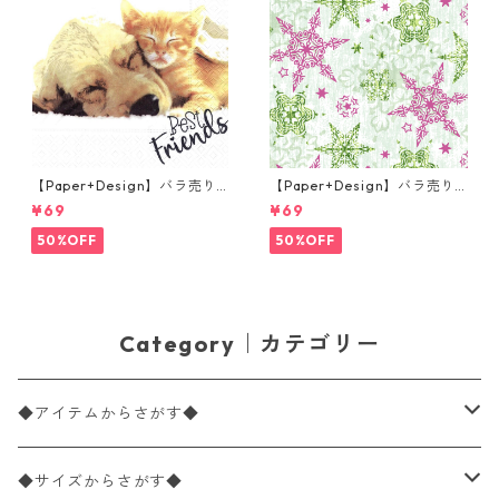
【Paper+Design】バラ売り2
【Paper+Design】バラ売り2
枚 ランチサイズ ペーパーナプ
枚 ランチサイズ ペーパーナプ
¥69
¥69
キン Dog & Cat ホワイト
キン DELICATE STARS グリー
ン
50%OFF
50%OFF
Category｜カテゴリー
◆アイテムからさがす◆
ペーパーナプキン2枚バラ売り
◆サイズからさがす◆