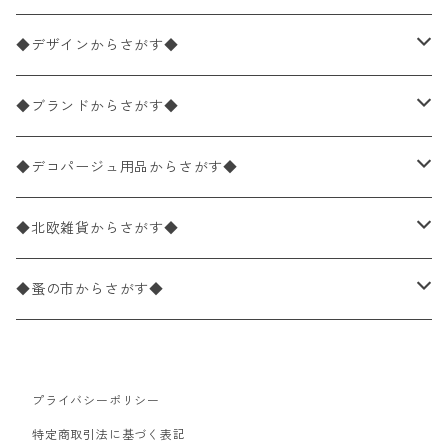
ペーパーナプキン1枚バラ売り
33×33cm（ランチサイズ）
◆デザインからさがす◆
バラ売り
ペーパーナプキン20枚入りパック
25×25cm（カクテルサイズ）
花柄
◆ブランドからさがす◆
パック売り
バラ売り
ペーパーナプキン10枚入りパック
40×40cm（ディナーサイズ）
植物・グリーン柄
ドイツ製 IHR/イア
◆デコパージュ用品からさがす◆
パック売り
バラ売り
ランチサイズ
ライスペーパー
21×21cm（ポケットサイズ）
動物・鳥・昆虫・蝶柄
ドイツ製 Ambiente/アンビエンテ
デコパージュ液
◆北欧雑貨からさがす◆
パック売り
カクテルサイズ
バラ売り
ランチサイズ
ペーパーリネンナプキン
33cm（ラウンド）
海・魚柄
ドイツ製 Paperproducts Design
デコパージュ下地
シリコンモールド
◆蚤の市からさがす◆
ラウンド
パック売り
カクテルサイズ
ランチサイズ
3Dデコパージュ
空・天気・星座柄
ドイツ製 FASANA/ファザナ
デコパージュ筆
エプロン
ペーパーナプキン
プライバシーポリシー
カクテルサイズ
ランチサイズ
ワックスペーパー
食べ物・フルーツ・野菜・ドリンク柄
ドイツ製 ti-flair/ティーフレア
デコパージュはさみ
トレイ
北欧雑貨
特定商取引法に基づく表記