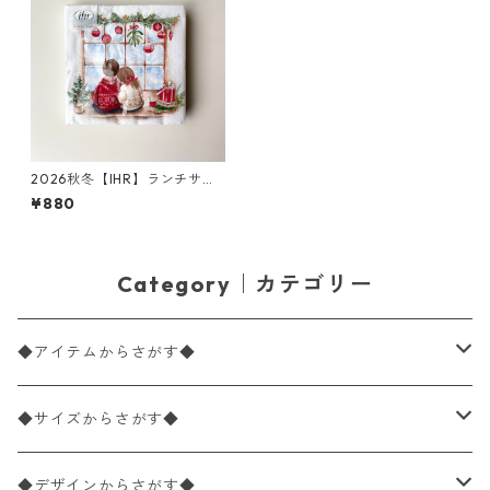
2026秋冬【IHR】ランチサイ
ズ ペーパーナプキン Looking
¥880
for Christmas ホワイト 20枚
入り
Category｜カテゴリー
◆アイテムからさがす◆
ペーパーナプキン2枚バラ売り
◆サイズからさがす◆
ペーパーナプキン1枚バラ売り
33×33cm（ランチサイズ）
◆デザインからさがす◆