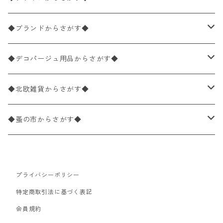
バラ売り
ペーパーナプキン20枚入りパック
25×25cm（カクテルサイズ）
花柄
◆ブランドからさがす◆
パック売り
バラ売り
ペーパーナプキン10枚入りパック
40×40cm（ディナーサイズ）
植物・グリーン柄
ドイツ製 IHR/イア
◆デコパージュ用品からさがす◆
パック売り
バラ売り
ランチサイズ
ライスペーパー
21×21cm（ポケットサイズ）
動物・鳥・昆虫・蝶柄
ドイツ製 Ambiente/アンビエンテ
デコパージュ液
◆北欧雑貨からさがす◆
パック売り
カクテルサイズ
バラ売り
ランチサイズ
ペーパーリネンナプキン
33cm（ラウンド）
海・魚柄
ドイツ製 Paperproducts Design
デコパージュ下地
シリコンモールド
◆蚤の市からさがす◆
ラウンド
パック売り
カクテルサイズ
ランチサイズ
3Dデコパージュ
空・天気・星座柄
ドイツ製 FASANA/ファザナ
デコパージュ筆
エプロン
ペーパーナプキン
プライバシーポリシー
カクテルサイズ
ランチサイズ
ワックスペーパー
食べ物・フルーツ・野菜・ドリンク柄
ドイツ製 ti-flair/ティーフレア
デコパージュはさみ
トレイ
北欧雑貨
特定商取引法に基づく表記
カクテルサイズ
ランチサイズ
会員規約
デコパージュ用品
食器・カトラリー柄
ドイツ製 PAW/パウ
3Dデコパージュ
ポスター・カレンダー
デコパージュ用品