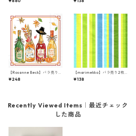
¥880
¥138
ホワイト Anita Jeram 20枚
ーナプキン Theme Park グレ
入り
ー
【Rosanne Beck】バラ売り2
【marimekko】バラ売り2枚
枚 カクテルサイズ ペーパーナ
ランチサイズ ペーパーナプキ
¥248
¥138
プキン Fall Bottles ホワイト
ン ONNELLINEN グリーン フ
ィンランド製
Recently Viewed Items｜最近チェック
した商品