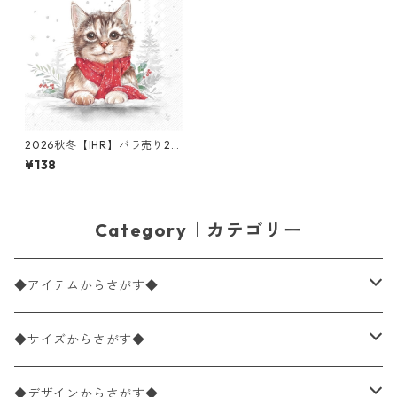
2026秋冬【IHR】バラ売り2枚
ランチサイズ ペーパーナプキ
¥138
ン Minou ホワイト
Category｜カテゴリー
◆アイテムからさがす◆
ペーパーナプキン2枚バラ売り
◆サイズからさがす◆
ペーパーナプキン1枚バラ売り
33×33cm（ランチサイズ）
◆デザインからさがす◆