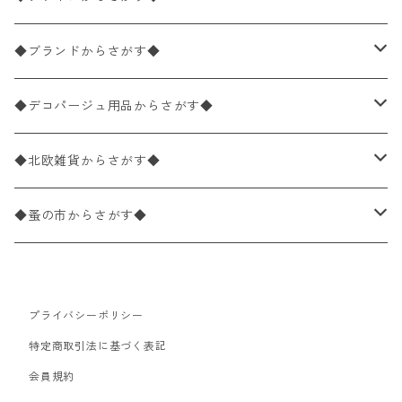
バラ売り
ペーパーナプキン20枚入りパック
25×25cm（カクテルサイズ）
花柄
◆ブランドからさがす◆
パック売り
バラ売り
ペーパーナプキン10枚入りパック
40×40cm（ディナーサイズ）
植物・グリーン柄
ドイツ製 IHR/イア
◆デコパージュ用品からさがす◆
パック売り
バラ売り
ランチサイズ
ライスペーパー
21×21cm（ポケットサイズ）
動物・鳥・昆虫・蝶柄
ドイツ製 Ambiente/アンビエンテ
デコパージュ液
◆北欧雑貨からさがす◆
パック売り
カクテルサイズ
バラ売り
ランチサイズ
ペーパーリネンナプキン
33cm（ラウンド）
海・魚柄
ドイツ製 Paperproducts Design
デコパージュ下地
シリコンモールド
◆蚤の市からさがす◆
ラウンド
パック売り
カクテルサイズ
ランチサイズ
3Dデコパージュ
空・天気・星座柄
ドイツ製 FASANA/ファザナ
デコパージュ筆
エプロン
ペーパーナプキン
プライバシーポリシー
カクテルサイズ
ランチサイズ
ワックスペーパー
食べ物・フルーツ・野菜・ドリンク柄
ドイツ製 ti-flair/ティーフレア
デコパージュはさみ
トレイ
北欧雑貨
特定商取引法に基づく表記
カクテルサイズ
ランチサイズ
会員規約
デコパージュ用品
食器・カトラリー柄
ドイツ製 PAW/パウ
3Dデコパージュ
ポスター・カレンダー
デコパージュ用品