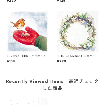
¥220
¥128
デコパージュ
ン RANTANIITTY グリーン
2026秋冬【IHR】バラ売り2枚
【ITD Collection】ミニサイ
ランチサイズ ペーパーナプキ
ズ ライスペーパー RSM1252
¥138
¥220
ン Feeding Robin レッド
デコパージュ
Recently Viewed Items｜最近チェック
した商品