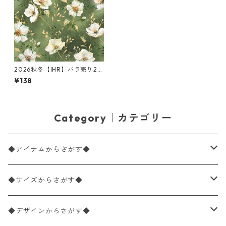
2026秋冬【IHR】バラ売り2枚
ランチサイズ ペーパーナプキ
¥138
ン Golden Gala グリーン
Category｜カテゴリー
◆アイテムからさがす◆
ペーパーナプキン2枚バラ売り
◆サイズからさがす◆
ペーパーナプキン1枚バラ売り
33×33cm（ランチサイズ）
◆デザインからさがす◆