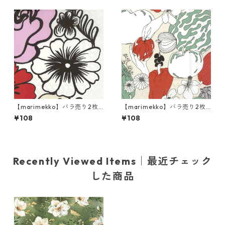
【marimekko】バラ売り2枚
【marimekko】バラ売り2枚
カクテルサイズ ペーパーナプ
カクテルサイズ ペーパーナプ
¥108
¥108
キン ELAKOON ELAMA ホワ
キン VIHANNESMAA リネン
イト
Recently Viewed Items｜最近チェック
した商品