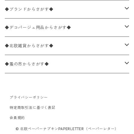
バラ売り
ペーパーナプキン20枚入りパック
25×25cm（カクテルサイズ）
花柄
◆ブランドからさがす◆
パック売り
バラ売り
ペーパーナプキン10枚入りパック
40×40cm（ディナーサイズ）
植物・グリーン柄
ドイツ製 IHR/イア
◆デコパージュ用品からさがす◆
パック売り
バラ売り
ランチサイズ
ライスペーパー
21×21cm（ポケットサイズ）
動物・鳥・昆虫・蝶柄
ドイツ製 Ambiente/アンビエンテ
デコパージュ液
◆北欧雑貨からさがす◆
パック売り
カクテルサイズ
バラ売り
ランチサイズ
ペーパーリネンナプキン
33cm（ラウンド）
海・魚柄
ドイツ製 Paperproducts Design
デコパージュ下地
シリコンモールド
◆蚤の市からさがす◆
ラウンド
パック売り
カクテルサイズ
ランチサイズ
3Dデコパージュ
空・天気・星座柄
ドイツ製 FASANA/ファザナ
デコパージュ筆
エプロン
ペーパーナプキン
プライバシーポリシー
カクテルサイズ
ランチサイズ
ワックスペーパー
食べ物・フルーツ・野菜・ドリンク柄
ドイツ製 ti-flair/ティーフレア
デコパージュはさみ
トレイ
北欧雑貨
特定商取引法に基づく表記
カクテルサイズ
ランチサイズ
会員規約
デコパージュ用品
食器・カトラリー柄
ドイツ製 PAW/パウ
3Dデコパージュ
ポスター・カレンダー
デコパージュ用品
© 北欧ペーパーナプキンPAPERLETTER（ペーパーレター）