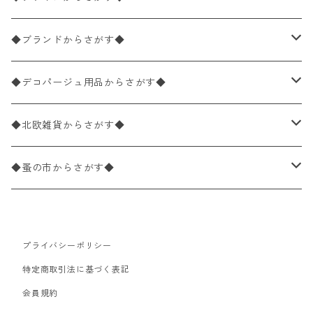
バラ売り
ペーパーナプキン20枚入りパック
25×25cm（カクテルサイズ）
花柄
◆ブランドからさがす◆
パック売り
バラ売り
ペーパーナプキン10枚入りパック
40×40cm（ディナーサイズ）
植物・グリーン柄
ドイツ製 IHR/イア
◆デコパージュ用品からさがす◆
パック売り
バラ売り
ランチサイズ
ライスペーパー
21×21cm（ポケットサイズ）
動物・鳥・昆虫・蝶柄
ドイツ製 Ambiente/アンビエンテ
デコパージュ液
◆北欧雑貨からさがす◆
パック売り
カクテルサイズ
バラ売り
ランチサイズ
ペーパーリネンナプキン
33cm（ラウンド）
海・魚柄
ドイツ製 Paperproducts Design
デコパージュ下地
シリコンモールド
◆蚤の市からさがす◆
ラウンド
パック売り
カクテルサイズ
ランチサイズ
3Dデコパージュ
空・天気・星座柄
ドイツ製 FASANA/ファザナ
デコパージュ筆
エプロン
ペーパーナプキン
プライバシーポリシー
カクテルサイズ
ランチサイズ
ワックスペーパー
食べ物・フルーツ・野菜・ドリンク柄
ドイツ製 ti-flair/ティーフレア
デコパージュはさみ
トレイ
北欧雑貨
特定商取引法に基づく表記
カクテルサイズ
ランチサイズ
会員規約
デコパージュ用品
食器・カトラリー柄
ドイツ製 PAW/パウ
3Dデコパージュ
ポスター・カレンダー
デコパージュ用品