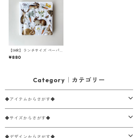
【IHR】ランチサイズ ペーパ
ーナプキン HARE HUNT ホワ
¥880
イト 20枚入り
Category｜カテゴリー
◆アイテムからさがす◆
ペーパーナプキン2枚バラ売り
◆サイズからさがす◆
ペーパーナプキン1枚バラ売り
33×33cm（ランチサイズ）
◆デザインからさがす◆