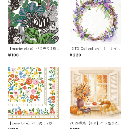
【marimekko】バラ売り2枚
【ITD Collection】ミニサイ
カクテルサイズ ペーパーナプ
ズ ライスペーパー RSM1253
¥108
¥220
キン KAALIMETSÄ グリーン
デコパージュ
【Easy Life】バラ売り2枚 ラ
2026秋冬【IHR】バラ売り2枚
ンチサイズ ペーパーナプキン
ランチサイズ ペーパーナプキ