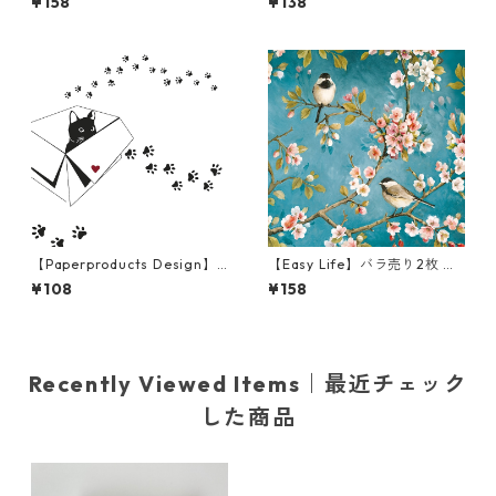
¥158
¥138
BOHO FLOWERS ホワイトxパ
ン Cozy Fall View クリーム
ールゴールド
【Paperproducts Design】
【Easy Life】バラ売り2枚 ラ
バラ売り2枚 カクテルサイズ
ンチサイズ ペーパーナプキン
¥108
¥158
ペーパーナプキン Atelier Cha
BLOSSOM ブルー
t ホワイト
Recently Viewed Items｜最近チェック
した商品