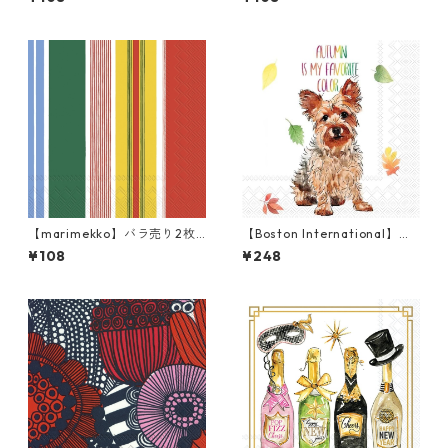
OLOR THEORY ブルー
OLOR THEORY ピンク
【marimekko】バラ売り2枚
【Boston International】バ
カクテルサイズ ペーパーナプ
ラ売り2枚 カクテルサイズ ペ
¥108
¥248
キン PARAATI イエローxレッ
ーパーナプキン Autumn Favo
ド
rite Color ホワイト