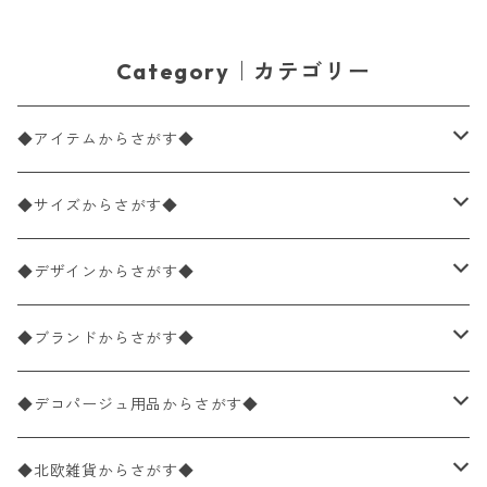
Category｜カテゴリー
◆アイテムからさがす◆
ペーパーナプキン2枚バラ売り
◆サイズからさがす◆
ペーパーナプキン1枚バラ売り
33×33cm（ランチサイズ）
◆デザインからさがす◆
バラ売り
ペーパーナプキン20枚入りパック
25×25cm（カクテルサイズ）
花柄
◆ブランドからさがす◆
パック売り
バラ売り
ペーパーナプキン10枚入りパック
40×40cm（ディナーサイズ）
植物・グリーン柄
ドイツ製 IHR/イア
◆デコパージュ用品からさがす◆
パック売り
バラ売り
ランチサイズ
ライスペーパー
21×21cm（ポケットサイズ）
動物・鳥・昆虫・蝶柄
ドイツ製 Ambiente/アンビエンテ
デコパージュ液
◆北欧雑貨からさがす◆