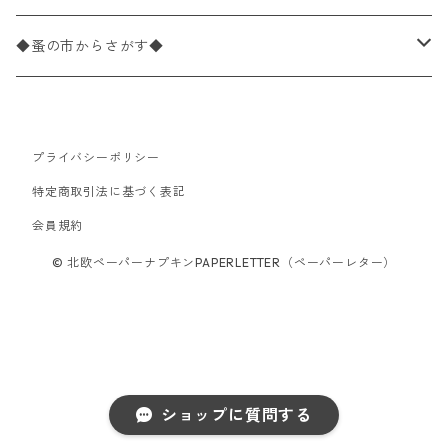
パック売り
カクテルサイズ
バラ売り
ランチサイズ
ペーパーリネンナプキン
33cm（ラウンド）
海・魚柄
ドイツ製 Paperproducts Design
デコパージュ下地
シリコンモールド
◆蚤の市からさがす◆
ラウンド
パック売り
カクテルサイズ
ランチサイズ
3Dデコパージュ
空・天気・星座柄
ドイツ製 FASANA/ファザナ
デコパージュ筆
エプロン
ペーパーナプキン
プライバシーポリシー
カクテルサイズ
ランチサイズ
ワックスペーパー
食べ物・フルーツ・野菜・ドリンク柄
ドイツ製 ti-flair/ティーフレア
デコパージュはさみ
トレイ
北欧雑貨
特定商取引法に基づく表記
カクテルサイズ
ランチサイズ
会員規約
デコパージュ用品
食器・カトラリー柄
ドイツ製 PAW/パウ
3Dデコパージュ
ポスター・カレンダー
デコパージュ用品
© 北欧ペーパーナプキンPAPERLETTER（ペーパーレター）
カクテルサイズ
ランチサイズ
シリコンモールド
洋服・靴柄
ドイツ製 Daisy/デイジー
コーティング液
バッグ
カクテルサイズ
ランチサイズ
北欧雑貨
羽根・文具・雑貨柄
ドイツ製 Maki/マキ
刺繍枠・フレーム・ディスプレイ用品
ラウンド
カクテルサイズ
ランチサイズ
乗り物柄
ドイツ製 Home Fashion
ショップに質問する