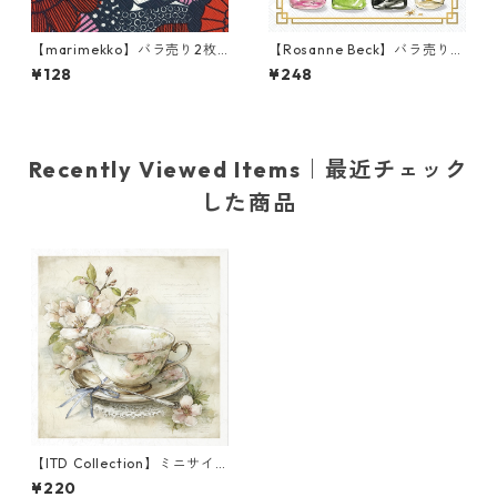
【marimekko】バラ売り2枚
【Rosanne Beck】バラ売り2
ランチサイズ ペーパーナプキ
枚 カクテルサイズ ペーパーナ
¥128
¥248
ン SIIRTOLAPUUTARHA ブル
プキン New Years Bottles ホ
ー×レッド
ワイト
Recently Viewed Items｜最近チェック
した商品
【ITD Collection】ミニサイ
ズ ライスペーパー RSM2446
¥220
デコパージュ