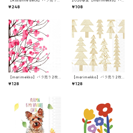
【Rosanne Beck】バラ売り2
2026春夏【marimekko】バ
枚 カクテルサイズ ペーパーナ
ラ売り2枚 カクテルサイズ ペ
¥248
¥108
プキン New Years Bottles ホ
ーパーナプキン Ilo クリーム
ワイト
【marimekko】バラ売り2枚
【marimekko】バラ売り2枚
ランチサイズ ペーパーナプキ
ランチサイズ ペーパーナプキ
¥128
¥128
ン LUMIMARJA ホワイト×ピ
ン KUUSIKOSSA ホワイトxゴ
ンク
ールド