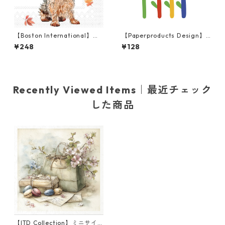
【Boston International】バ
【Paperproducts Design】
ラ売り2枚 カクテルサイズ ペ
バラ売り2枚 ランチサイズ ペ
¥248
¥128
ーパーナプキン Autumn Favo
ーパーナプキン Super Flower
rite Color ホワイト
s ホワイト
Recently Viewed Items｜最近チェック
した商品
【ITD Collection】ミニサイ