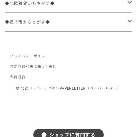
パック売り
バラ売り
ランチサイズ
ライスペーパー
21×21cm（ポケットサイズ）
動物・鳥・昆虫・蝶柄
ドイツ製 Ambiente/アンビエンテ
デコパージュ液
◆北欧雑貨からさがす◆
パック売り
カクテルサイズ
バラ売り
ランチサイズ
ペーパーリネンナプキン
33cm（ラウンド）
海・魚柄
ドイツ製 Paperproducts Design
デコパージュ下地
シリコンモールド
◆蚤の市からさがす◆
ラウンド
パック売り
カクテルサイズ
ランチサイズ
3Dデコパージュ
空・天気・星座柄
ドイツ製 FASANA/ファザナ
デコパージュ筆
エプロン
ペーパーナプキン
プライバシーポリシー
カクテルサイズ
ランチサイズ
ワックスペーパー
食べ物・フルーツ・野菜・ドリンク柄
ドイツ製 ti-flair/ティーフレア
デコパージュはさみ
トレイ
北欧雑貨
特定商取引法に基づく表記
カクテルサイズ
ランチサイズ
会員規約
デコパージュ用品
食器・カトラリー柄
ドイツ製 PAW/パウ
3Dデコパージュ
ポスター・カレンダー
デコパージュ用品
© 北欧ペーパーナプキンPAPERLETTER（ペーパーレター）
カクテルサイズ
ランチサイズ
シリコンモールド
洋服・靴柄
ドイツ製 Daisy/デイジー
コーティング液
バッグ
カクテルサイズ
ランチサイズ
北欧雑貨
羽根・文具・雑貨柄
ドイツ製 Maki/マキ
刺繍枠・フレーム・ディスプレイ用品
ラウンド
カクテルサイズ
ランチサイズ
乗り物柄
ドイツ製 Home Fashion
ショップに質問する