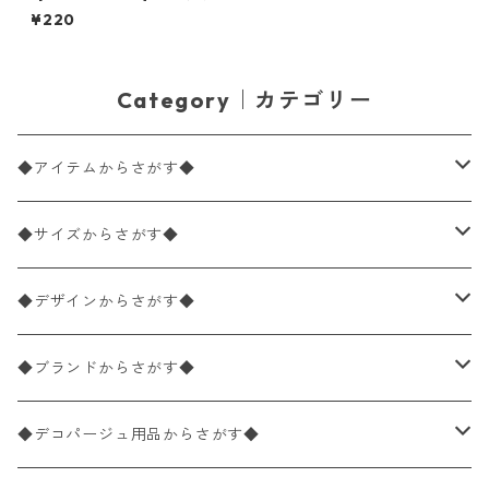
ズ ライスペーパー RSM2443
¥220
デコパージュ
Category｜カテゴリー
◆アイテムからさがす◆
ペーパーナプキン2枚バラ売り
◆サイズからさがす◆
ペーパーナプキン1枚バラ売り
33×33cm（ランチサイズ）
◆デザインからさがす◆
バラ売り
ペーパーナプキン20枚入りパック
25×25cm（カクテルサイズ）
花柄
◆ブランドからさがす◆
パック売り
バラ売り
ペーパーナプキン10枚入りパック
40×40cm（ディナーサイズ）
植物・グリーン柄
ドイツ製 IHR/イア
◆デコパージュ用品からさがす◆