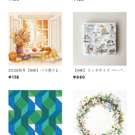
ーナプキン colouful leavesホ
wy Pattern ブルー
ワイト
2026秋冬【IHR】バラ売り2枚
【IHR】ランチサイズ ペーパ
ランチサイズ ペーパーナプキ
ーナプキン EMOTION DOGS
¥138
¥880
ン Cozy Fall View クリーム
ホワイト Anita Jeram 20枚
入り