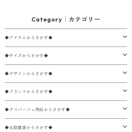
Category｜カテゴリー
◆アイテムからさがす◆
ペーパーナプキン2枚バラ売り
◆サイズからさがす◆
ペーパーナプキン1枚バラ売り
33×33cm（ランチサイズ）
◆デザインからさがす◆
バラ売り
ペーパーナプキン20枚入りパック
25×25cm（カクテルサイズ）
花柄
◆ブランドからさがす◆
パック売り
バラ売り
ペーパーナプキン10枚入りパック
40×40cm（ディナーサイズ）
植物・グリーン柄
ドイツ製 IHR/イア
◆デコパージュ用品からさがす◆
パック売り
バラ売り
ランチサイズ
ライスペーパー
21×21cm（ポケットサイズ）
動物・鳥・昆虫・蝶柄
ドイツ製 Ambiente/アンビエンテ
デコパージュ液
◆北欧雑貨からさがす◆