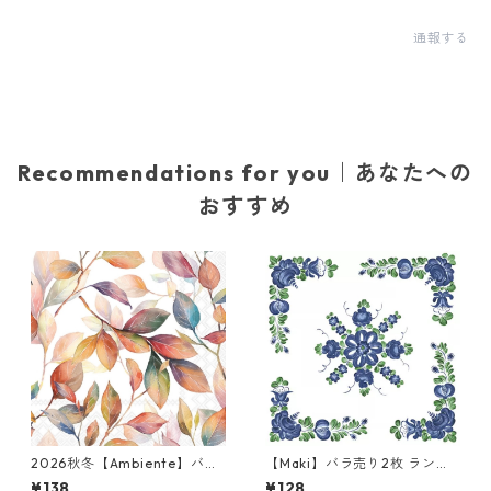
通報する
Recommendations for you｜あなたへの
おすすめ
2026秋冬【Ambiente】バラ
【Maki】バラ売り2枚 ランチ
売り2枚 ランチサイズ ペーパ
サイズ ペーパーナプキン Kuja
¥138
¥128