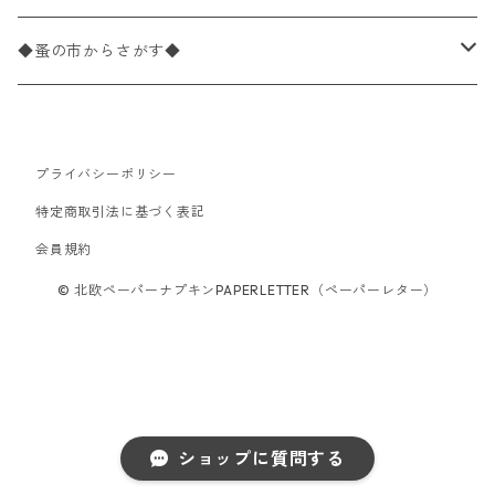
パック売り
カクテルサイズ
バラ売り
ランチサイズ
ペーパーリネンナプキン
33cm（ラウンド）
海・魚柄
ドイツ製 Paperproducts Design
デコパージュ下地
シリコンモールド
◆蚤の市からさがす◆
ラウンド
パック売り
カクテルサイズ
ランチサイズ
3Dデコパージュ
空・天気・星座柄
ドイツ製 FASANA/ファザナ
デコパージュ筆
エプロン
ペーパーナプキン
プライバシーポリシー
カクテルサイズ
ランチサイズ
ワックスペーパー
食べ物・フルーツ・野菜・ドリンク柄
ドイツ製 ti-flair/ティーフレア
デコパージュはさみ
トレイ
北欧雑貨
特定商取引法に基づく表記
カクテルサイズ
ランチサイズ
会員規約
デコパージュ用品
食器・カトラリー柄
ドイツ製 PAW/パウ
3Dデコパージュ
ポスター・カレンダー
デコパージュ用品
© 北欧ペーパーナプキンPAPERLETTER（ペーパーレター）
カクテルサイズ
ランチサイズ
シリコンモールド
洋服・靴柄
ドイツ製 Daisy/デイジー
コーティング液
バッグ
カクテルサイズ
ランチサイズ
北欧雑貨
羽根・文具・雑貨柄
ドイツ製 Maki/マキ
刺繍枠・フレーム・ディスプレイ用品
ラウンド
カクテルサイズ
ランチサイズ
乗り物柄
ドイツ製 Home Fashion
ショップに質問する