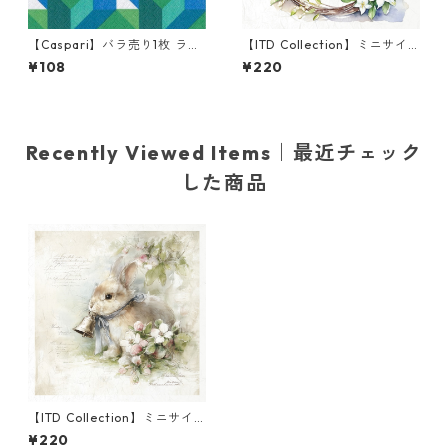
【Caspari】バラ売り1枚 ラン
【ITD Collection】ミニサイ
チサイズ ペーパーナプキン C
ズ ライスペーパー RSM1252
¥108
¥220
OLOR THEORY ブルー
デコパージュ
Recently Viewed Items｜最近チェック
した商品
【ITD Collection】ミニサイ
ズ ライスペーパー RSM2441
¥220
デコパージュ