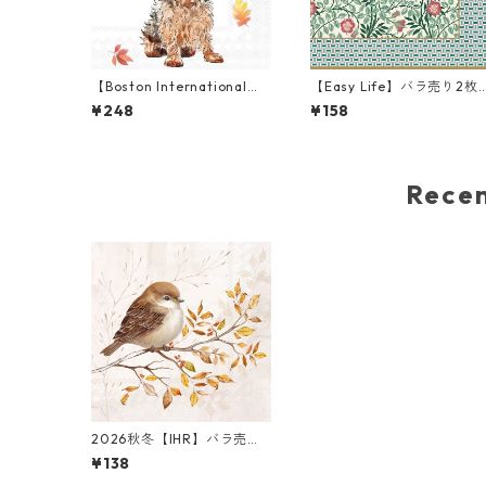
【Boston International】
【Easy Life】バラ売り2枚
バラ売り2枚 カクテルサイズ
ランチサイズ ペーパーナプ
¥248
¥158
ペーパーナプキン Autumn
キン Floral Fantasy グリ
Favorite Color ホワイト
ン
Rec
2026秋冬【IHR】バラ売り2
枚 ランチサイズ ペーパーナ
¥138
プキン Autumn Melody ク