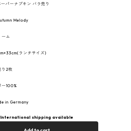
のペーパーナプキン バラ売り
umn Melody
リーム
m×33cm(ランチサイズ)
売り2枚
ー100%
 in Germany
International shipping available
Add to cart