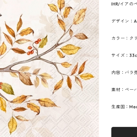
IHR/イア
デザイン：Aut
カラー：ク
サイズ：33c
内容：バラ
素材：ペーパ
生産国：Made