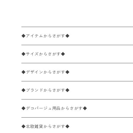
リーム
◆アイテムからさがす◆
ペーパーナプキン2枚バラ売り
◆サイズからさがす◆
ペーパーナプキン1枚バラ売り
33×33cm（ランチサイズ）
◆デザインからさがす◆
バラ売り
ペーパーナプキン20枚入りパック
25×25cm（カクテルサイズ）
花柄
◆ブランドからさがす◆
パック売り
バラ売り
ペーパーナプキン10枚入りパック
40×40cm（ディナーサイズ）
植物・グリーン柄
ドイツ製 IHR/イア
◆デコパージュ用品からさがす◆
パック売り
バラ売り
ランチサイズ
ライスペーパー
21×21cm（ポケットサイズ）
動物・鳥・昆虫・蝶柄
ドイツ製 Ambiente/アンビエンテ
デコパージュ液
◆北欧雑貨からさがす◆