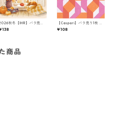
2026秋冬【IHR】バラ売り2
【Caspari】バラ売り1枚 ラ
枚 ランチサイズ ペーパーナ
ンチサイズ ペーパーナプキ
¥138
¥108
プキン Cozy Fall View クリ
ン COLOR THEORY ピンク
ーム
した商品