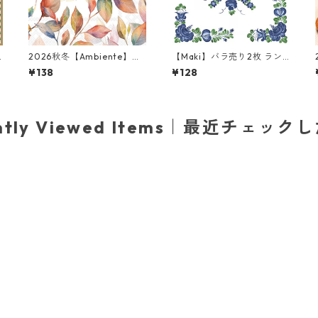
2026秋冬【Ambiente】バ
【Maki】バラ売り2枚 ラン
ラ売り2枚 ランチサイズ ペ
チサイズ ペーパーナプキン
¥138
¥128
ー
ーパーナプキン colouful le
Kujawy Pattern ブルー
avesホワイト
ently Viewed Items｜最近チェック