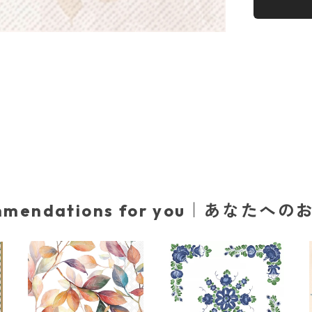
mmendations for you｜あなたへ