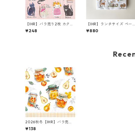
【IHR】バラ売り2枚 カクテ
【IHR】ランチサイズ ペー
ルサイズ ペーパーナプキン
ーナプキン EMOTION DOG
¥248
¥880
COOL CATS ピンク
S ホワイト Anita Jeram 2
枚入り
Rec
2026秋冬【IHR】バラ売り2
枚 ランチサイズ ペーパーナ
¥138
プキン Preserving Fruits