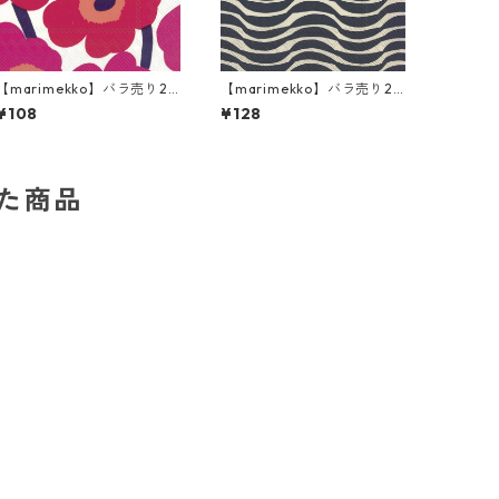
【marimekko】バラ売り2
【marimekko】バラ売り2
枚 カクテルサイズ ペーパー
枚 ランチサイズ ペーパーナ
¥108
¥128
ナプキン UNIKKO ホワイト
プキン PALKO クリームxブ
×レッド
ルー
した商品