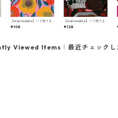
パ
【marimekko】バラ売り2
【marimekko】バラ売り2
枚 カクテルサイズ ペーパー
枚 ランチサイズ ペーパーナ
¥108
¥128
0
ナプキン ROSARIUM ローズ
プキン RUSAKKO ブラウンx
ピンクxグリーン
ently Viewed Items｜最近チェック