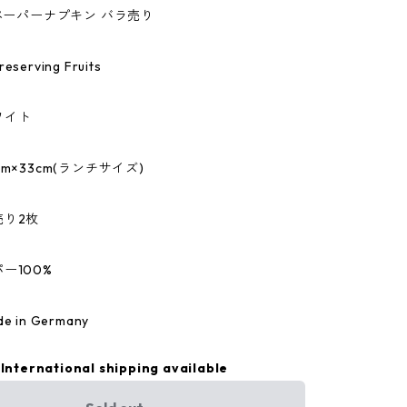
のペーパーナプキン バラ売り
erving Fruits
ワイト
m×33cm(ランチサイズ)
売り2枚
ー100%
 in Germany
International shipping available