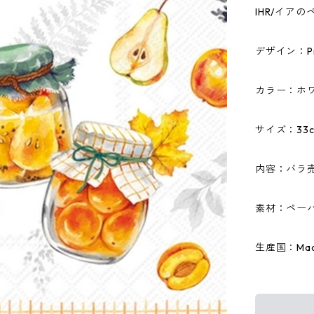
IHR/イア
デザイン：Pres
カラー：ホ
サイズ：33c
内容：バラ
素材：ペーパ
生産国：Made