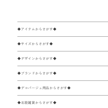
ホワイト
◆アイテムからさがす◆
ペーパーナプキン2枚バラ売り
◆サイズからさがす◆
ペーパーナプキン1枚バラ売り
33×33cm（ランチサイズ）
◆デザインからさがす◆
バラ売り
ペーパーナプキン20枚入りパック
25×25cm（カクテルサイズ）
花柄
◆ブランドからさがす◆
パック売り
バラ売り
ペーパーナプキン10枚入りパック
40×40cm（ディナーサイズ）
植物・グリーン柄
ドイツ製 IHR/イア
◆デコパージュ用品からさがす◆
パック売り
バラ売り
ランチサイズ
ライスペーパー
21×21cm（ポケットサイズ）
動物・鳥・昆虫・蝶柄
ドイツ製 Ambiente/アンビエンテ
デコパージュ液
◆北欧雑貨からさがす◆