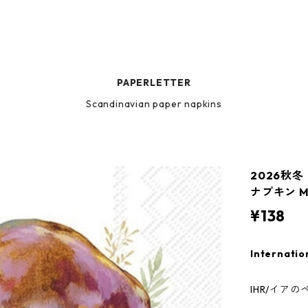
PAPERLETTER
Scandinavian paper napkins
2026秋
ナプキン Mu
¥138
Internatio
IHR/イア