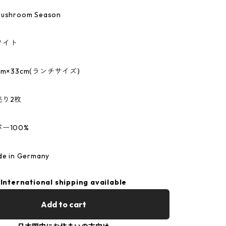
hroom Season
ワイト
m×33cm(ランチサイズ)
売り2枚
ー100%
 in Germany
International shipping available
Add to cart