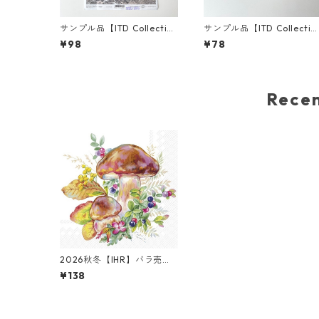
サンプル品【ITD Collectio
サンプル品【ITD Collectio
n】A4サイズ ライスペーパ
n】ミニサイズ ライスペー
¥98
¥78
ー R1527 デコパージュ
ー RSM2951 デコパージュ
Rec
2026秋冬【IHR】バラ売り2
枚 ランチサイズ ペーパーナ
¥138
プキン Mushroom Season
ホワイト