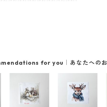
mmendations for you｜あなたへ