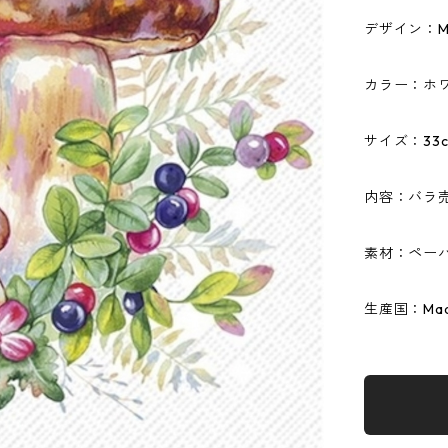
デザイン：Mus
カラー：ホ
サイズ：33c
内容：バラ
素材：ペーパ
生産国：Made