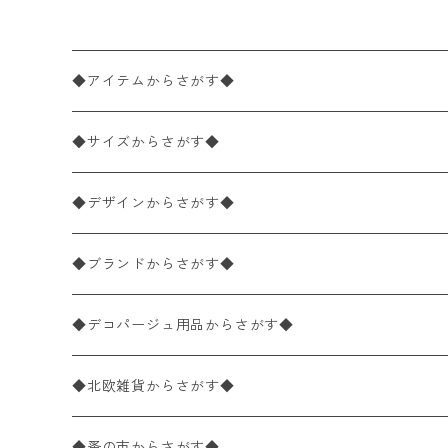
◆アイテムからさがす◆
ペーパーナプキン2枚バラ売り
◆サイズからさがす◆
ペーパーナプキン1枚バラ売り
33×33cm（ランチサイズ）
◆デザインからさがす◆
バラ売り
ペーパーナプキン20枚入りパック
25×25cm（カクテルサイズ）
花柄
◆ブランドからさがす◆
パック売り
バラ売り
ペーパーナプキン10枚入りパック
40×40cm（ディナーサイズ）
植物・グリーン柄
ドイツ製 IHR/イア
◆デコパージュ用品からさがす◆
パック売り
バラ売り
ランチサイズ
ライスペーパー
21×21cm（ポケットサイズ）
動物・鳥・昆虫・蝶柄
ドイツ製 Ambiente/アンビエンテ
デコパージュ液
◆北欧雑貨からさがす◆
パック売り
カクテルサイズ
バラ売り
ランチサイズ
ペーパーリネンナプキン
33cm（ラウンド）
海・魚柄
ドイツ製 Paperproducts Design
デコパージュ下地
シリコンモールド
◆蚤の市からさがす◆