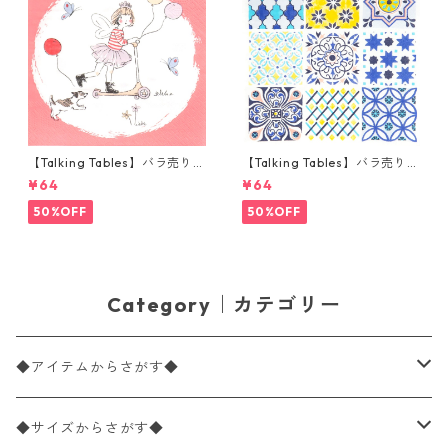
【Talking Tables】バラ売り1
【Talking Tables】バラ売り1
枚 ランチサイズ ペーパーナプ
枚 ランチサイズ ペーパーナプ
¥64
¥64
キン Tilly & Tigg Pink コーラ
キン Moroccan Souk Tile Blu
ル
e ホワイト モロッカンタイル
50%OFF
50%OFF
Category｜カテゴリー
◆アイテムからさがす◆
ペーパーナプキン2枚バラ売り
◆サイズからさがす◆