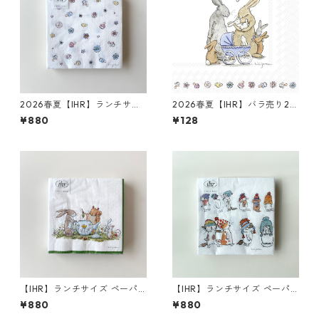
2026春夏【IHR】ランチサイ
2026春夏【IHR】バラ売り2枚
ズ ペーパーナプキン BABY SH
ランチサイズ ペーパーナプキ
¥880
¥128
OWER ホワイト Anita Jeram
ン WELCOME BABY ホワイト
20枚入り
Anita Jeram
【IHR】ランチサイズ ペーパ
【IHR】ランチサイズ ペーパ
ーナプキン TEA TIME ホワイ
ーナプキン CATS WITH HATS
¥880
¥880
ト Anita Jeram 20枚入り
ホワイト Anita Jeram 20枚