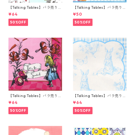
【Talking Tables】バラ売り1
【Talking Tables】バラ売り1
枚 カクテルサイズ ペーパーナ
枚 ポケットサイズ ペーパーナ
¥64
¥50
プキン Alice in Wonderland
プキン TRULY ブルー
ブルー
50%OFF
50%OFF
【Talking Tables】バラ売り1
【Talking Tables】バラ売り1
枚 ランチサイズ ペーパーナプ
枚 ランチサイズ ペーパーナプ
¥64
¥64
キン Alice in Wonderland ピ
キン Playful Pierre ホワイトx
ンク
ブルー
50%OFF
50%OFF