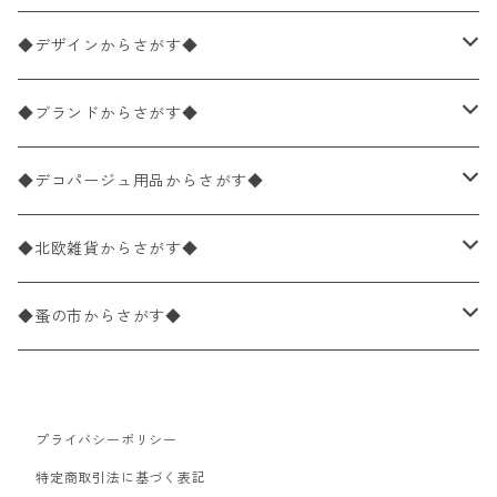
ペーパーナプキン1枚バラ売り
33×33cm（ランチサイズ）
◆デザインからさがす◆
バラ売り
ペーパーナプキン20枚入りパック
25×25cm（カクテルサイズ）
花柄
◆ブランドからさがす◆
パック売り
バラ売り
ペーパーナプキン10枚入りパック
40×40cm（ディナーサイズ）
植物・グリーン柄
ドイツ製 IHR/イア
◆デコパージュ用品からさがす◆
パック売り
バラ売り
ランチサイズ
ライスペーパー
21×21cm（ポケットサイズ）
動物・鳥・昆虫・蝶柄
ドイツ製 Ambiente/アンビエンテ
デコパージュ液
◆北欧雑貨からさがす◆
パック売り
カクテルサイズ
バラ売り
ランチサイズ
ペーパーリネンナプキン
33cm（ラウンド）
海・魚柄
ドイツ製 Paperproducts Design
デコパージュ下地
シリコンモールド
◆蚤の市からさがす◆
ラウンド
パック売り
カクテルサイズ
ランチサイズ
3Dデコパージュ
空・天気・星座柄
ドイツ製 FASANA/ファザナ
デコパージュ筆
エプロン
ペーパーナプキン
プライバシーポリシー
カクテルサイズ
ランチサイズ
ワックスペーパー
食べ物・フルーツ・野菜・ドリンク柄
ドイツ製 ti-flair/ティーフレア
デコパージュはさみ
トレイ
北欧雑貨
特定商取引法に基づく表記