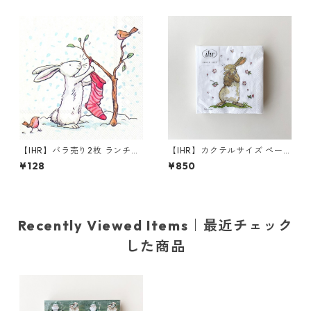
入り
【IHR】バラ売り2枚 ランチサ
【IHR】カクテルサイズ ペー
イズ ペーパーナプキン SNOW
パーナプキン FOREVER TOG
¥128
¥850
RABBITS ホワイト Anita Jera
ETHER ホワイト Anita Jeram
m
20枚入り
Recently Viewed Items｜最近チェック
した商品