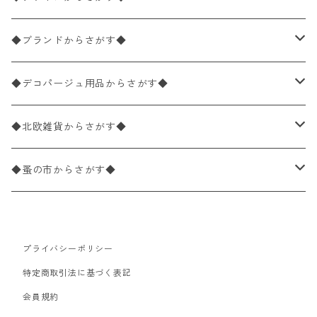
バラ売り
ペーパーナプキン20枚入りパック
25×25cm（カクテルサイズ）
花柄
◆ブランドからさがす◆
パック売り
バラ売り
ペーパーナプキン10枚入りパック
40×40cm（ディナーサイズ）
植物・グリーン柄
ドイツ製 IHR/イア
◆デコパージュ用品からさがす◆
パック売り
バラ売り
ランチサイズ
ライスペーパー
21×21cm（ポケットサイズ）
動物・鳥・昆虫・蝶柄
ドイツ製 Ambiente/アンビエンテ
デコパージュ液
◆北欧雑貨からさがす◆
パック売り
カクテルサイズ
バラ売り
ランチサイズ
ペーパーリネンナプキン
33cm（ラウンド）
海・魚柄
ドイツ製 Paperproducts Design
デコパージュ下地
シリコンモールド
◆蚤の市からさがす◆
ラウンド
パック売り
カクテルサイズ
ランチサイズ
3Dデコパージュ
空・天気・星座柄
ドイツ製 FASANA/ファザナ
デコパージュ筆
エプロン
ペーパーナプキン
プライバシーポリシー
カクテルサイズ
ランチサイズ
ワックスペーパー
食べ物・フルーツ・野菜・ドリンク柄
ドイツ製 ti-flair/ティーフレア
デコパージュはさみ
トレイ
北欧雑貨
特定商取引法に基づく表記
カクテルサイズ
ランチサイズ
会員規約
デコパージュ用品
食器・カトラリー柄
ドイツ製 PAW/パウ
3Dデコパージュ
ポスター・カレンダー
デコパージュ用品