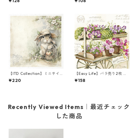
¥128
¥108
ン RUUDUT ブラック
OLOR THEORY ブルー
【ITD Collection】ミニサイ
【Easy Life】バラ売り2枚 ラ
ズ ライスペーパー RSM2472
ンチサイズ ペーパーナプキン
¥220
¥158
デコパージュ
LES FLEURS オフホワイト
Recently Viewed Items｜最近チェック
した商品