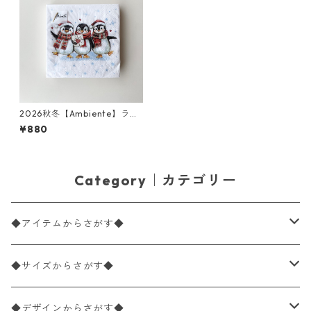
2026秋冬【Ambiente】ラン
チサイズ ペーパーナプキン Pe
¥880
nguin Suprise ホワイト 20枚
入り
Category｜カテゴリー
◆アイテムからさがす◆
ペーパーナプキン2枚バラ売り
◆サイズからさがす◆
ペーパーナプキン1枚バラ売り
33×33cm（ランチサイズ）
◆デザインからさがす◆