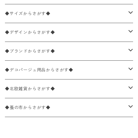
ペーパーナプキン2枚バラ売り
◆サイズからさがす◆
ペーパーナプキン1枚バラ売り
33×33cm（ランチサイズ）
◆デザインからさがす◆
バラ売り
ペーパーナプキン20枚入りパック
25×25cm（カクテルサイズ）
花柄
◆ブランドからさがす◆
パック売り
バラ売り
ペーパーナプキン10枚入りパック
40×40cm（ディナーサイズ）
植物・グリーン柄
ドイツ製 IHR/イア
◆デコパージュ用品からさがす◆
パック売り
バラ売り
ランチサイズ
ライスペーパー
21×21cm（ポケットサイズ）
動物・鳥・昆虫・蝶柄
ドイツ製 Ambiente/アンビエンテ
デコパージュ液
◆北欧雑貨からさがす◆
パック売り
カクテルサイズ
バラ売り
ランチサイズ
ペーパーリネンナプキン
33cm（ラウンド）
海・魚柄
ドイツ製 Paperproducts Design
デコパージュ下地
シリコンモールド
◆蚤の市からさがす◆
ラウンド
パック売り
カクテルサイズ
ランチサイズ
3Dデコパージュ
空・天気・星座柄
ドイツ製 FASANA/ファザナ
デコパージュ筆
エプロン
ペーパーナプキン