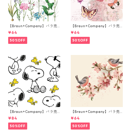
【Braun+Company】バラ売
【Braun+Company】バラ売
り2枚 ランチサイズ ペーパー
り2枚 ランチサイズ ペーパー
¥64
¥64
ナプキン BOTANICA ホワイト
ナプキン Butterfly Romance
ピンク
50%OFF
50%OFF
【Braun+Company】バラ売
【Braun+Company】バラ売
り2枚 ランチサイズ ペーパー
り2枚 ランチサイズ ペーパー
¥84
¥64
ナプキン Snoopy + Woodstoc
ナプキン Cherry Blossom Lo
k ホワイト PEANUTS
ve ベージュxピンク
50%OFF
50%OFF