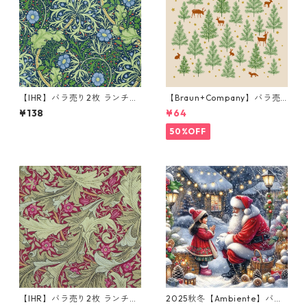
【IHR】バラ売り2枚 ランチサ
【Braun+Company】バラ売
イズ ペーパーナプキン SEAW
り2枚 ランチサイズ ペーパー
¥138
¥64
EED グリーン V&A ウィリア
ナプキン Tiny Forest クリー
ム・モリス Morris & Co. J.H.
ム
50%OFF
ダール
【IHR】バラ売り2枚 ランチサ
2025秋冬【Ambiente】バラ