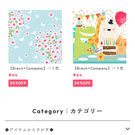
【Braun+Company】バラ売
【Braun+Company】バラ売
り2枚 ランチサイズ ペーパー
り2枚 ランチサイズ ペーパー
¥64
¥64
ナプキン CHERRY SPRING ブ
ナプキン All my Friends ホワ
ルー×ピンク 桜
イト
50%OFF
50%OFF
Category｜カテゴリー
◆アイテムからさがす◆