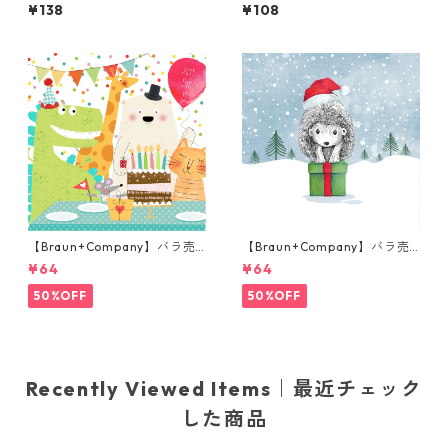
イズ ペーパーナプキン GRAN
売り2枚 カクテルサイズ ペー
¥138
¥108
VILLE ボルドー V&A ウィリア
パーナプキン Talking to Sant
ム・モリス Morris & Co. J.H.
a ブルー
ダール
【Braun+Company】バラ売
【Braun+Company】バラ売
り2枚 ランチサイズ ペーパー
り2枚 ランチサイズ ペーパー
¥64
¥64
ナプキン All my Friends ホワ
ナプキン Winteranimals ブル
イト
ー
50%OFF
50%OFF
Recently Viewed Items｜最近チェック
した商品