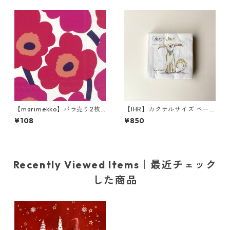
【marimekko】バラ売り2枚
【IHR】カクテルサイズ ペー
カクテルサイズ ペーパーナプ
パーナプキン EMOTION DOG
¥108
¥850
キン UNIKKO ホワイト×レッ
S ホワイト Anita Jeram 20枚
ド
入り
Recently Viewed Items｜最近チェック
した商品