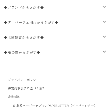
バラ売り
ペーパーナプキン20枚入りパック
25×25cm（カクテルサイズ）
花柄
◆ブランドからさがす◆
パック売り
バラ売り
ペーパーナプキン10枚入りパック
40×40cm（ディナーサイズ）
植物・グリーン柄
ドイツ製 IHR/イア
◆デコパージュ用品からさがす◆
パック売り
バラ売り
ランチサイズ
ライスペーパー
21×21cm（ポケットサイズ）
動物・鳥・昆虫・蝶柄
ドイツ製 Ambiente/アンビエンテ
デコパージュ液
◆北欧雑貨からさがす◆
パック売り
カクテルサイズ
バラ売り
ランチサイズ
ペーパーリネンナプキン
33cm（ラウンド）
海・魚柄
ドイツ製 Paperproducts Design
デコパージュ下地
シリコンモールド
◆蚤の市からさがす◆
ラウンド
パック売り
カクテルサイズ
ランチサイズ
3Dデコパージュ
空・天気・星座柄
ドイツ製 FASANA/ファザナ
デコパージュ筆
エプロン
ペーパーナプキン
プライバシーポリシー
カクテルサイズ
ランチサイズ
ワックスペーパー
食べ物・フルーツ・野菜・ドリンク柄
ドイツ製 ti-flair/ティーフレア
デコパージュはさみ
トレイ
北欧雑貨
特定商取引法に基づく表記
カクテルサイズ
ランチサイズ
会員規約
デコパージュ用品
食器・カトラリー柄
ドイツ製 PAW/パウ
3Dデコパージュ
ポスター・カレンダー
デコパージュ用品
© 北欧ペーパーナプキンPAPERLETTER（ペーパーレター）