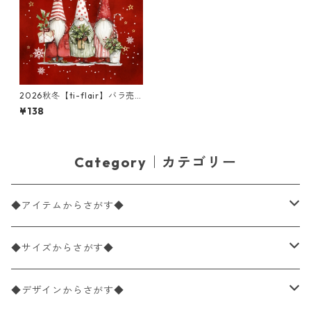
2026秋冬【ti-flair】バラ売
り2枚 ランチサイズ ペーパー
¥138
ナプキン Roliga Julnissar レ
ッド
Category｜カテゴリー
◆アイテムからさがす◆
ペーパーナプキン2枚バラ売り
◆サイズからさがす◆
ペーパーナプキン1枚バラ売り
33×33cm（ランチサイズ）
◆デザインからさがす◆