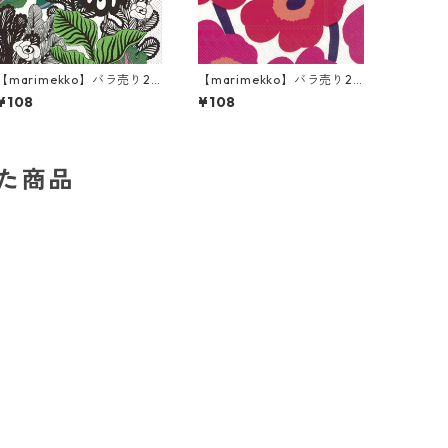
【marimekko】バラ売り2
【marimekko】バラ売り2
枚 カクテルサイズ ペーパー
枚 カクテルサイズ ペーパー
¥108
¥108
ナプキン KAALIMETSÄ グリ
ナプキン UNIKKO ホワイト
ーン
×レッド
した商品