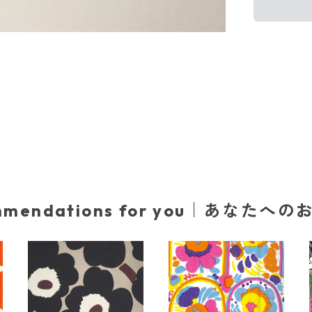
mmendations for you｜あなたへ