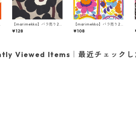
【marimekko】バラ売り2
【marimekko】バラ売り2
枚 ランチサイズ ペーパーナ
枚 カクテルサイズ ペーパー
¥128
¥108
プキン UNIKKO ブルー×リ
ナプキン KARUSELLI ホワイ
ネン
ト
ently Viewed Items｜最近チェック