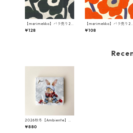
【marimekko】バラ売り2
【marimekko】バラ売り2
枚 ランチサイズ ペーパーナ
枚 カクテルサイズ ペーパー
¥128
¥108
プキン UNIKKO クリームxグ
ナプキン UNIKKO クリーム
リーン
×レッド
Rec
2026秋冬【Ambiente】ラ
ンチサイズ ペーパーナプキ
¥880
ン Bugsy ライトグレー 20