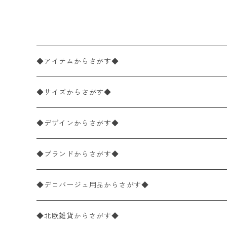
枚入り
◆アイテムからさがす◆
ペーパーナプキン2枚バラ売り
◆サイズからさがす◆
ペーパーナプキン1枚バラ売り
33×33cm（ランチサイズ）
◆デザインからさがす◆
バラ売り
ペーパーナプキン20枚入りパック
25×25cm（カクテルサイズ）
花柄
◆ブランドからさがす◆
パック売り
バラ売り
ペーパーナプキン10枚入りパック
40×40cm（ディナーサイズ）
植物・グリーン柄
ドイツ製 IHR/イア
◆デコパージュ用品からさがす◆
パック売り
バラ売り
ランチサイズ
ライスペーパー
21×21cm（ポケットサイズ）
動物・鳥・昆虫・蝶柄
ドイツ製 Ambiente/アンビエンテ
デコパージュ液
◆北欧雑貨からさがす◆