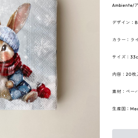
Ambien
デザイン：Bu
カラー：ラ
サイズ：33c
内容：20枚
素材：ペーパ
生産国：Made