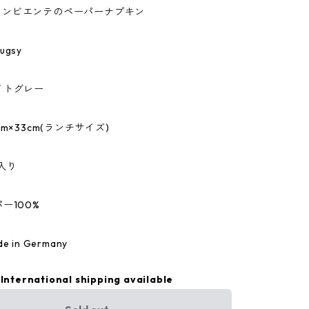
te/アンビエンテのペーパーナプキン
gsy
イトグレー
m×33cm(ランチサイズ)
入り
ー100%
 in Germany
International shipping available