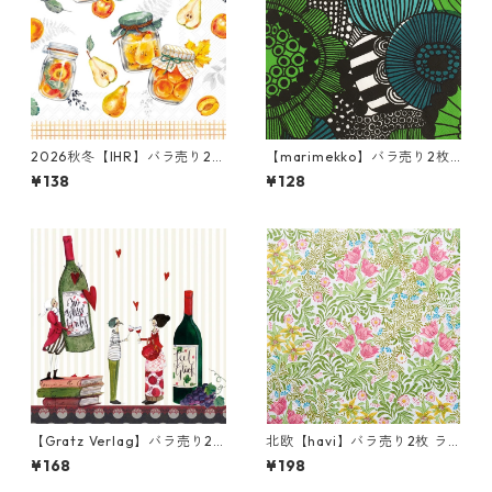
2026秋冬【IHR】バラ売り2枚
【marimekko】バラ売り2枚
ランチサイズ ペーパーナプキ
ランチサイズ ペーパーナプキ
¥138
¥128
ン Preserving Fruits ホワイ
ン SIIRTOLAPUUTARHA グリ
ト
ーン
【Gratz Verlag】バラ売り2
北欧【havi】バラ売り2枚 ラ
枚 カクテルサイズ ペーパーナ
ンチサイズ ペーパーナプキン
¥168
¥198
プキン Wein ベージュ
Bower グリーン William Mor
ris ウィリアム・モリス