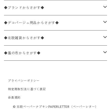
バラ売り
ペーパーナプキン20枚入りパック
25×25cm（カクテルサイズ）
花柄
◆ブランドからさがす◆
パック売り
バラ売り
ペーパーナプキン10枚入りパック
40×40cm（ディナーサイズ）
植物・グリーン柄
ドイツ製 IHR/イア
◆デコパージュ用品からさがす◆
パック売り
バラ売り
ランチサイズ
ライスペーパー
21×21cm（ポケットサイズ）
動物・鳥・昆虫・蝶柄
ドイツ製 Ambiente/アンビエンテ
デコパージュ液
◆北欧雑貨からさがす◆
パック売り
カクテルサイズ
バラ売り
ランチサイズ
ペーパーリネンナプキン
33cm（ラウンド）
海・魚柄
ドイツ製 Paperproducts Design
デコパージュ下地
シリコンモールド
◆蚤の市からさがす◆
ラウンド
パック売り
カクテルサイズ
ランチサイズ
3Dデコパージュ
空・天気・星座柄
ドイツ製 FASANA/ファザナ
デコパージュ筆
エプロン
ペーパーナプキン
プライバシーポリシー
カクテルサイズ
ランチサイズ
ワックスペーパー
食べ物・フルーツ・野菜・ドリンク柄
ドイツ製 ti-flair/ティーフレア
デコパージュはさみ
トレイ
北欧雑貨
特定商取引法に基づく表記
カクテルサイズ
ランチサイズ
会員規約
デコパージュ用品
食器・カトラリー柄
ドイツ製 PAW/パウ
3Dデコパージュ
ポスター・カレンダー
デコパージュ用品
© 北欧ペーパーナプキンPAPERLETTER（ペーパーレター）