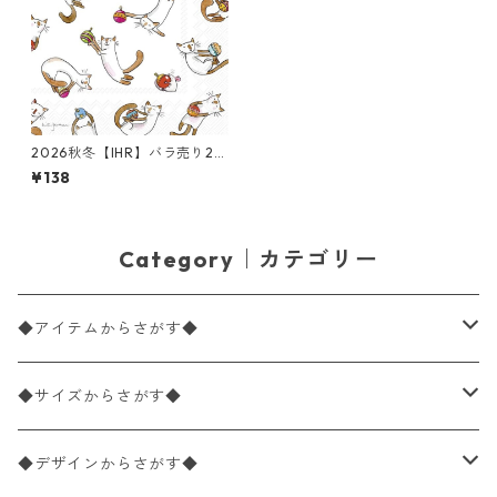
2026秋冬【IHR】バラ売り2枚
ランチサイズ ペーパーナプキ
¥138
ン PLAYING CATS ホワイト A
nita Jeram
Category｜カテゴリー
◆アイテムからさがす◆
ペーパーナプキン2枚バラ売り
◆サイズからさがす◆
ペーパーナプキン1枚バラ売り
33×33cm（ランチサイズ）
◆デザインからさがす◆