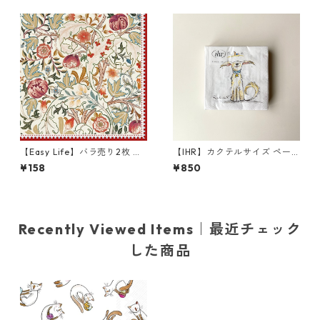
【Easy Life】バラ売り2枚 ラ
【IHR】カクテルサイズ ペー
ンチサイズ ペーパーナプキン
パーナプキン EMOTION DOG
¥158
¥850
William Morris レッド ウィリ
S ホワイト Anita Jeram 20枚
アム・モリス
入り
Recently Viewed Items｜最近チェック
した商品