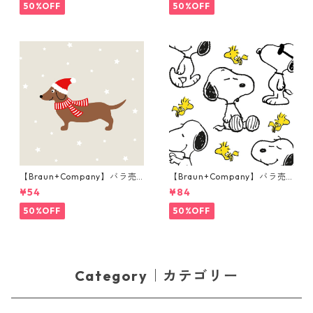
イト
イト
50%OFF
50%OFF
【Braun+Company】バラ売
【Braun+Company】バラ売
り2枚 カクテルサイズ ペーパ
り2枚 ランチサイズ ペーパー
¥54
¥84
ーナプキン Weihnachtsdack
ナプキン Snoopy + Woodstoc
el ライトグレー
k ホワイト PEANUTS
50%OFF
50%OFF
Category｜カテゴリー