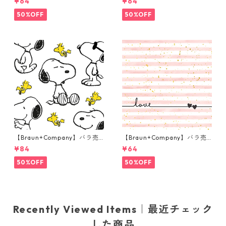
¥64
¥64
ナプキン Kleiner Kranz ホワ
ナプキン Golden Forest ホワ
イト
イトxパールゴールド
50%OFF
50%OFF
【Braun+Company】バラ売
【Braun+Company】バラ売
り2枚 ランチサイズ ペーパー
り2枚 ランチサイズ ペーパー
¥84
¥64
ナプキン Snoopy + Woodstoc
ナプキン Love Line ピンク
k ホワイト PEANUTS
50%OFF
50%OFF
Recently Viewed Items｜最近チェック
した商品