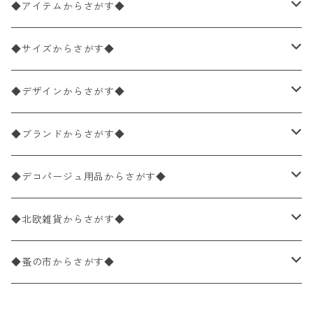
◆アイテムからさがす◆
ペーパーナプキン2枚バラ売り
◆サイズからさがす◆
ペーパーナプキン1枚バラ売り
33×33cm（ランチサイズ）
◆デザインからさがす◆
バラ売り
ペーパーナプキン20枚入りパック
25×25cm（カクテルサイズ）
花柄
◆ブランドからさがす◆
パック売り
バラ売り
ペーパーナプキン10枚入りパック
40×40cm（ディナーサイズ）
植物・グリーン柄
ドイツ製 IHR/イア
◆デコパージュ用品からさがす◆
パック売り
バラ売り
ランチサイズ
ライスペーパー
21×21cm（ポケットサイズ）
動物・鳥・昆虫・蝶柄
ドイツ製 Ambiente/アンビエンテ
デコパージュ液
◆北欧雑貨からさがす◆
パック売り
カクテルサイズ
バラ売り
ランチサイズ
ペーパーリネンナプキン
33cm（ラウンド）
海・魚柄
ドイツ製 Paperproducts Design
デコパージュ下地
シリコンモールド
◆蚤の市からさがす◆
ラウンド
パック売り
カクテルサイズ
ランチサイズ
3Dデコパージュ
空・天気・星座柄
ドイツ製 FASANA/ファザナ
デコパージュ筆
エプロン
ペーパーナプキン