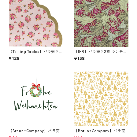
【Talking Tables】バラ売り1
【IHR】バラ売り2枚 ランチサ
枚 ラウンド ペーパーナプキン
イズ ペーパーナプキン GRAN
¥128
¥138
FLORAL ピンク
VILLE ボルドー V&A ウィリア
ム・モリス Morris & Co. J.H.
ダール
【Braun+Company】バラ売
【Braun+Company】バラ売
り2枚 ランチサイズ ペーパー
り2枚 ランチサイズ ペーパー