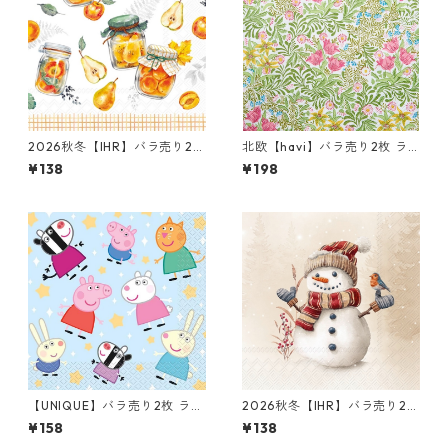
2026秋冬【IHR】バラ売り2枚
北欧【havi】バラ売り2枚 ラ
ランチサイズ ペーパーナプキ
ンチサイズ ペーパーナプキン
¥138
¥198
ン Preserving Fruits ホワイ
Bower グリーン William Mor
ト
ris ウィリアム・モリス
【UNIQUE】バラ売り2枚 ラン
2026秋冬【IHR】バラ売り2枚
チサイズ ペーパーナプキン Pe
ランチサイズ ペーパーナプキ
¥158
¥138
ppa Pig ブルー ペッパピッグ
ン Oscar the Snowman クリ