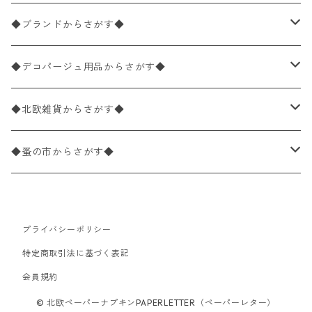
バラ売り
ペーパーナプキン20枚入りパック
25×25cm（カクテルサイズ）
花柄
◆ブランドからさがす◆
パック売り
バラ売り
ペーパーナプキン10枚入りパック
40×40cm（ディナーサイズ）
植物・グリーン柄
ドイツ製 IHR/イア
◆デコパージュ用品からさがす◆
パック売り
バラ売り
ランチサイズ
ライスペーパー
21×21cm（ポケットサイズ）
動物・鳥・昆虫・蝶柄
ドイツ製 Ambiente/アンビエンテ
デコパージュ液
◆北欧雑貨からさがす◆
パック売り
カクテルサイズ
バラ売り
ランチサイズ
ペーパーリネンナプキン
33cm（ラウンド）
海・魚柄
ドイツ製 Paperproducts Design
デコパージュ下地
シリコンモールド
◆蚤の市からさがす◆
ラウンド
パック売り
カクテルサイズ
ランチサイズ
3Dデコパージュ
空・天気・星座柄
ドイツ製 FASANA/ファザナ
デコパージュ筆
エプロン
ペーパーナプキン
プライバシーポリシー
カクテルサイズ
ランチサイズ
ワックスペーパー
食べ物・フルーツ・野菜・ドリンク柄
ドイツ製 ti-flair/ティーフレア
デコパージュはさみ
トレイ
北欧雑貨
特定商取引法に基づく表記
カクテルサイズ
ランチサイズ
会員規約
デコパージュ用品
食器・カトラリー柄
ドイツ製 PAW/パウ
3Dデコパージュ
ポスター・カレンダー
デコパージュ用品
© 北欧ペーパーナプキンPAPERLETTER（ペーパーレター）