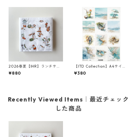
ーム
2026春夏【IHR】ランチサイ
【ITD Collection】A4サイズ
ズ ペーパーナプキン LITTLE F
ライスペーパー R2853 デコパ
¥880
¥380
ARMERS ホワイト Anita Jera
ージュ
m 20枚入り
Recently Viewed Items｜最近チェック
した商品