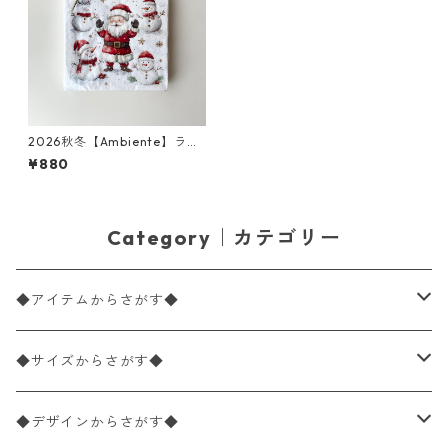
2026秋冬【Ambiente】ラン
チサイズ ペーパーナプキン Jo
¥880
lly Friends ホワイト 20枚入
り
Category｜カテゴリー
◆アイテムからさがす◆
ペーパーナプキン2枚バラ売り
◆サイズからさがす◆
ペーパーナプキン1枚バラ売り
33×33cm（ランチサイズ）
◆デザインからさがす◆