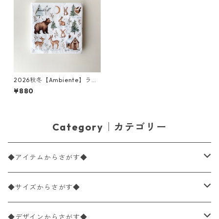
2026秋冬【Ambiente】ラン
チサイズ ペーパーナプキン El
¥880
ements of Nature ホワイト
20枚入り
Category｜カテゴリー
◆アイテムからさがす◆
ペーパーナプキン2枚バラ売り
◆サイズからさがす◆
ペーパーナプキン1枚バラ売り
33×33cm（ランチサイズ）
◆デザインからさがす◆