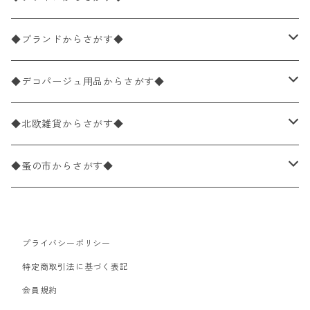
バラ売り
ペーパーナプキン20枚入りパック
25×25cm（カクテルサイズ）
花柄
◆ブランドからさがす◆
パック売り
バラ売り
ペーパーナプキン10枚入りパック
40×40cm（ディナーサイズ）
植物・グリーン柄
ドイツ製 IHR/イア
◆デコパージュ用品からさがす◆
パック売り
バラ売り
ランチサイズ
ライスペーパー
21×21cm（ポケットサイズ）
動物・鳥・昆虫・蝶柄
ドイツ製 Ambiente/アンビエンテ
デコパージュ液
◆北欧雑貨からさがす◆
パック売り
カクテルサイズ
バラ売り
ランチサイズ
ペーパーリネンナプキン
33cm（ラウンド）
海・魚柄
ドイツ製 Paperproducts Design
デコパージュ下地
シリコンモールド
◆蚤の市からさがす◆
ラウンド
パック売り
カクテルサイズ
ランチサイズ
3Dデコパージュ
空・天気・星座柄
ドイツ製 FASANA/ファザナ
デコパージュ筆
エプロン
ペーパーナプキン
プライバシーポリシー
カクテルサイズ
ランチサイズ
ワックスペーパー
食べ物・フルーツ・野菜・ドリンク柄
ドイツ製 ti-flair/ティーフレア
デコパージュはさみ
トレイ
北欧雑貨
特定商取引法に基づく表記
カクテルサイズ
ランチサイズ
会員規約
デコパージュ用品
食器・カトラリー柄
ドイツ製 PAW/パウ
3Dデコパージュ
ポスター・カレンダー
デコパージュ用品