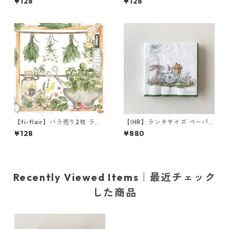
¥128
¥128
ン SUUR UNIKKO リネンxブル
ン SUVI グリーン
ー
【ti-flair】バラ売り2枚 ラン
【IHR】ランチサイズ ペーパ
チサイズ ペーパーナプキン He
ーナプキン TEA TIME ホワイ
¥128
¥880
rbs & Spices ホワイト
ト Anita Jeram 20枚入り
Recently Viewed Items｜最近チェック
した商品