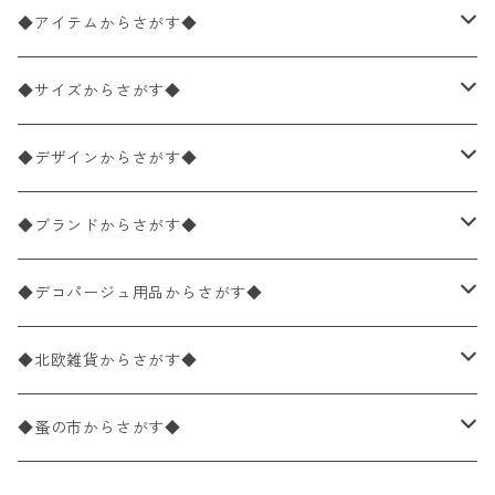
◆アイテムからさがす◆
ペーパーナプキン2枚バラ売り
◆サイズからさがす◆
ペーパーナプキン1枚バラ売り
33×33cm（ランチサイズ）
◆デザインからさがす◆
バラ売り
ペーパーナプキン20枚入りパック
25×25cm（カクテルサイズ）
花柄
◆ブランドからさがす◆
パック売り
バラ売り
ペーパーナプキン10枚入りパック
40×40cm（ディナーサイズ）
植物・グリーン柄
ドイツ製 IHR/イア
◆デコパージュ用品からさがす◆
パック売り
バラ売り
ランチサイズ
ライスペーパー
21×21cm（ポケットサイズ）
動物・鳥・昆虫・蝶柄
ドイツ製 Ambiente/アンビエンテ
デコパージュ液
◆北欧雑貨からさがす◆
パック売り
カクテルサイズ
バラ売り
ランチサイズ
ペーパーリネンナプキン
33cm（ラウンド）
海・魚柄
ドイツ製 Paperproducts Design
デコパージュ下地
シリコンモールド
◆蚤の市からさがす◆
ラウンド
パック売り
カクテルサイズ
ランチサイズ
3Dデコパージュ
空・天気・星座柄
ドイツ製 FASANA/ファザナ
デコパージュ筆
エプロン
ペーパーナプキン