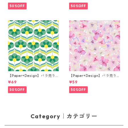
og prince ナチュラル
プキン Martini ブラック
50%OFF
50%OFF
【Paper+Design】バラ売り2
【Paper+Design】バラ売り2
枚 ランチサイズ ペーパーナプ
枚 カクテルサイズ ペーパーナ
¥69
¥59
キン Geo Flowers グリーン
プキン Small blossoms ピン
ク
50%OFF
50%OFF
Category｜カテゴリー