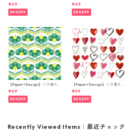
枚 ランチサイズ ペーパーナプ
枚 ランチサイズ ペーパーナプ
¥69
¥69
キン Golden paisley クリーム
キン Flower Message ホワイ
ト
50%OFF
50%OFF
【Paper+Design】バラ売り2
【Paper+Design】バラ売り2
枚 ランチサイズ ペーパーナプ
枚 カクテルサイズ ペーパーナ
¥69
¥59
キン Geo Flowers グリーン
プキン Cupids arrow ホワイ
ト
50%OFF
50%OFF
Recently Viewed Items｜最近チェック