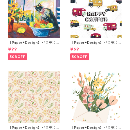
【Paper+Design】バラ売り2
【Paper+Design】バラ売り2
枚 ランチサイズ ペーパーナプ
枚 ランチサイズ ペーパーナプ
¥99
¥69
キン Portchie Art The Cat in
キン Happy Camper ホワイト
the kitchen ブルー
50%OFF
50%OFF
【Paper+Design】バラ売り2
【Paper+Design】バラ売り2