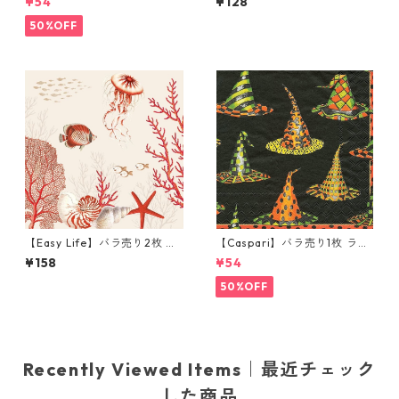
¥54
¥128
Bottles ホワイト
ORCHARD イエロー フィンラ
ンド製 ARABIA PARATIISI
50%OFF
【Easy Life】バラ売り2枚 ラ
【Caspari】バラ売り1枚 ラン
ンチサイズ ペーパーナプキン
チサイズ ペーパーナプキン Wi
¥158
¥54
CORAL REEF ベージュxコー
tches Hats ブラック
ラル
50%OFF
Recently Viewed Items｜最近チェック
した商品