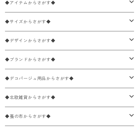
◆アイテムからさがす◆
ペーパーナプキン2枚バラ売り
◆サイズからさがす◆
ペーパーナプキン1枚バラ売り
33×33cm（ランチサイズ）
◆デザインからさがす◆
バラ売り
ペーパーナプキン20枚入りパック
25×25cm（カクテルサイズ）
花柄
◆ブランドからさがす◆
パック売り
バラ売り
ペーパーナプキン10枚入りパック
40×40cm（ディナーサイズ）
植物・グリーン柄
ドイツ製 IHR/イア
◆デコパージュ用品からさがす◆
パック売り
バラ売り
ランチサイズ
ライスペーパー
21×21cm（ポケットサイズ）
動物・鳥・昆虫・蝶柄
ドイツ製 Ambiente/アンビエンテ
デコパージュ液
◆北欧雑貨からさがす◆
パック売り
カクテルサイズ
バラ売り
ランチサイズ
ペーパーリネンナプキン
33cm（ラウンド）
海・魚柄
ドイツ製 Paperproducts Design
デコパージュ下地
シリコンモールド
◆蚤の市からさがす◆
ラウンド
パック売り
カクテルサイズ
ランチサイズ
3Dデコパージュ
空・天気・星座柄
ドイツ製 FASANA/ファザナ
デコパージュ筆
エプロン
ペーパーナプキン