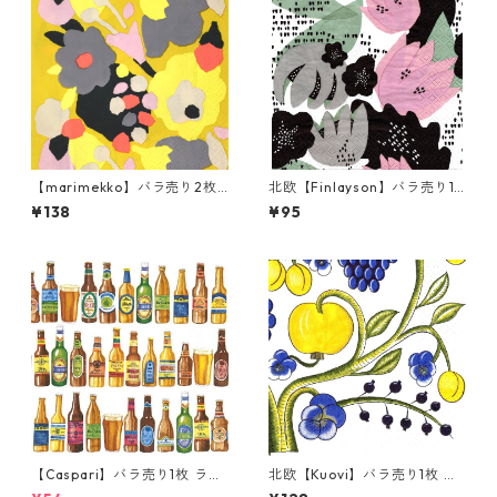
【marimekko】バラ売り2枚
北欧【Finlayson】バラ売り1
ランチサイズ ペーパーナプキ
枚 ランチサイズ ペーパーナプ
¥138
¥95
ン PAIVANSANKARI イエロー
キン ULPU ピンク
フィンランド製
【Caspari】バラ売り1枚 ラン
北欧【Kuovi】バラ売り1枚 ラ
チサイズ ペーパーナプキン 99
ンチサイズ ペーパーナプキン