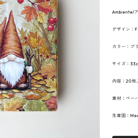
Ambien
デザイン：For
カラー：ブ
サイズ：33c
内容：20枚
素材：ペーパ
生産国：Made