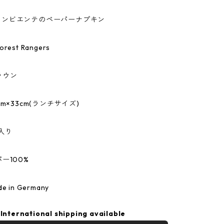
te/アンビエンテのペーパーナプキン
est Rangers
ラウン
m×33cm(ランチサイズ)
入り
ー100%
 in Germany
International shipping available