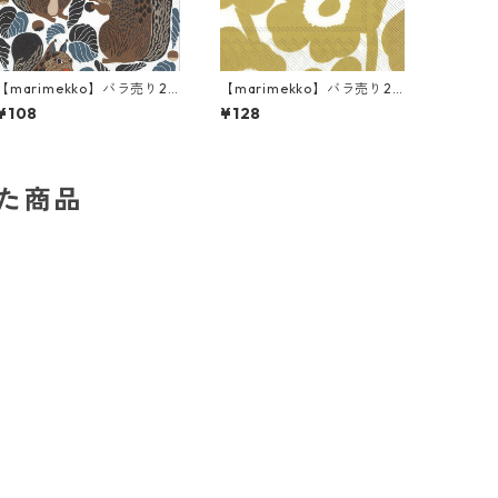
【marimekko】バラ売り2
【marimekko】バラ売り2
枚 カクテルサイズ ペーパー
枚 ランチサイズ ペーパーナ
¥108
¥128
ナプキン KURRE ブラウンx
プキン UNIKKO ホワイト×
ブラック
ゴールド
した商品