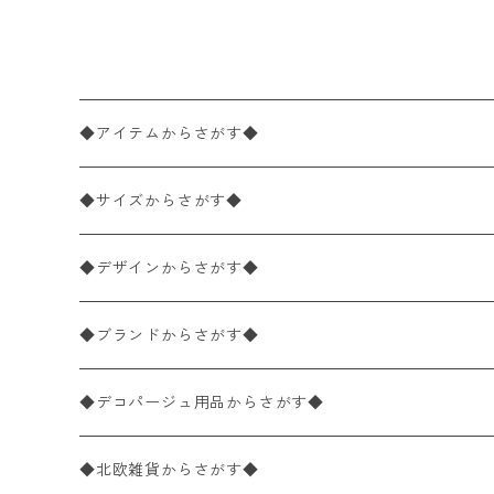
ン 20枚入り
◆アイテムからさがす◆
ペーパーナプキン2枚バラ売り
◆サイズからさがす◆
ペーパーナプキン1枚バラ売り
33×33cm（ランチサイズ）
◆デザインからさがす◆
バラ売り
ペーパーナプキン20枚入りパック
25×25cm（カクテルサイズ）
花柄
◆ブランドからさがす◆
パック売り
バラ売り
ペーパーナプキン10枚入りパック
40×40cm（ディナーサイズ）
植物・グリーン柄
ドイツ製 IHR/イア
◆デコパージュ用品からさがす◆
パック売り
バラ売り
ランチサイズ
ライスペーパー
21×21cm（ポケットサイズ）
動物・鳥・昆虫・蝶柄
ドイツ製 Ambiente/アンビエンテ
デコパージュ液
◆北欧雑貨からさがす◆