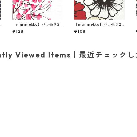
【marimekko】バラ売り2
【marimekko】バラ売り2
枚 ランチサイズ ペーパーナ
枚 カクテルサイズ ペーパー
¥128
¥108
プキン LUMIMARJA ホワイ
ナプキン ELAKOON ELAMA
ト×ピンク
ホワイト
ently Viewed Items｜最近チェック