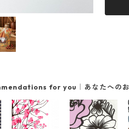
mmendations for you｜あなたへ