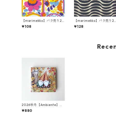
【marimekko】バラ売り2
【marimekko】バラ売り2
枚 カクテルサイズ ペーパー
枚 ランチサイズ ペーパーナ
¥108
¥128
ナプキン KARUSELLI ホワイ
プキン PALKO クリームxブ
ト
ルー
Rec
2026秋冬【Ambiente】ラ
ンチサイズ ペーパーナプキ
¥880
ン Forest Rangers ブラウ