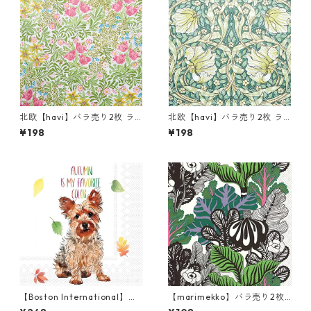
北欧【havi】バラ売り2枚 ラ
北欧【havi】バラ売り2枚 ラ
ンチサイズ ペーパーナプキン
ンチサイズ ペーパーナプキン
¥198
¥198
Bower グリーン William Mor
Pimpernel グリーン William
ris ウィリアム・モリス
Morris ウィリアム・モリス
【Boston International】バ
【marimekko】バラ売り2枚
ラ売り2枚 カクテルサイズ ペ
カクテルサイズ ペーパーナプ