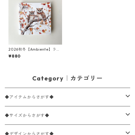
2026秋冬【Ambiente】ラン
チサイズ ペーパーナプキン Fa
¥880
mily of Owls ホワイト 20枚
入り
Category｜カテゴリー
◆アイテムからさがす◆
ペーパーナプキン2枚バラ売り
◆サイズからさがす◆
ペーパーナプキン1枚バラ売り
33×33cm（ランチサイズ）
◆デザインからさがす◆