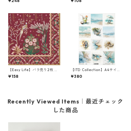
¥248
¥108
ーパーナプキン Autumn Favo
キン KAALIMETSÄ グリーン
rite Color ホワイト
【Easy Life】バラ売り2枚 ラ
【ITD Collection】A4サイズ
ンチサイズ ペーパーナプキン
ライスペーパー R2853 デコパ
¥158
¥380
Ecletic Chic ボルドーxパール
ージュ
ゴールド
Recently Viewed Items｜最近チェック
した商品