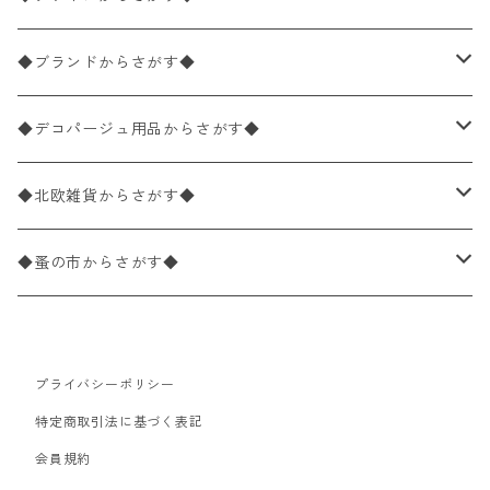
バラ売り
ペーパーナプキン20枚入りパック
25×25cm（カクテルサイズ）
花柄
◆ブランドからさがす◆
パック売り
バラ売り
ペーパーナプキン10枚入りパック
40×40cm（ディナーサイズ）
植物・グリーン柄
ドイツ製 IHR/イア
◆デコパージュ用品からさがす◆
パック売り
バラ売り
ランチサイズ
ライスペーパー
21×21cm（ポケットサイズ）
動物・鳥・昆虫・蝶柄
ドイツ製 Ambiente/アンビエンテ
デコパージュ液
◆北欧雑貨からさがす◆
パック売り
カクテルサイズ
バラ売り
ランチサイズ
ペーパーリネンナプキン
33cm（ラウンド）
海・魚柄
ドイツ製 Paperproducts Design
デコパージュ下地
シリコンモールド
◆蚤の市からさがす◆
ラウンド
パック売り
カクテルサイズ
ランチサイズ
3Dデコパージュ
空・天気・星座柄
ドイツ製 FASANA/ファザナ
デコパージュ筆
エプロン
ペーパーナプキン
プライバシーポリシー
カクテルサイズ
ランチサイズ
ワックスペーパー
食べ物・フルーツ・野菜・ドリンク柄
ドイツ製 ti-flair/ティーフレア
デコパージュはさみ
トレイ
北欧雑貨
特定商取引法に基づく表記
カクテルサイズ
ランチサイズ
会員規約
デコパージュ用品
食器・カトラリー柄
ドイツ製 PAW/パウ
3Dデコパージュ
ポスター・カレンダー
デコパージュ用品