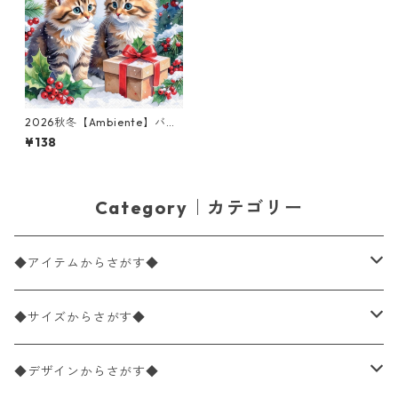
2026秋冬【Ambiente】バラ
売り2枚 ランチサイズ ペーパ
¥138
ーナプキン Kitty Gift ライト
ブルー
Category｜カテゴリー
◆アイテムからさがす◆
ペーパーナプキン2枚バラ売り
◆サイズからさがす◆
ペーパーナプキン1枚バラ売り
33×33cm（ランチサイズ）
◆デザインからさがす◆