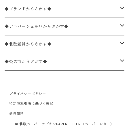
バラ売り
ペーパーナプキン20枚入りパック
25×25cm（カクテルサイズ）
花柄
◆ブランドからさがす◆
パック売り
バラ売り
ペーパーナプキン10枚入りパック
40×40cm（ディナーサイズ）
植物・グリーン柄
ドイツ製 IHR/イア
◆デコパージュ用品からさがす◆
パック売り
バラ売り
ランチサイズ
ライスペーパー
21×21cm（ポケットサイズ）
動物・鳥・昆虫・蝶柄
ドイツ製 Ambiente/アンビエンテ
デコパージュ液
◆北欧雑貨からさがす◆
パック売り
カクテルサイズ
バラ売り
ランチサイズ
ペーパーリネンナプキン
33cm（ラウンド）
海・魚柄
ドイツ製 Paperproducts Design
デコパージュ下地
シリコンモールド
◆蚤の市からさがす◆
ラウンド
パック売り
カクテルサイズ
ランチサイズ
3Dデコパージュ
空・天気・星座柄
ドイツ製 FASANA/ファザナ
デコパージュ筆
エプロン
ペーパーナプキン
プライバシーポリシー
カクテルサイズ
ランチサイズ
ワックスペーパー
食べ物・フルーツ・野菜・ドリンク柄
ドイツ製 ti-flair/ティーフレア
デコパージュはさみ
トレイ
北欧雑貨
特定商取引法に基づく表記
カクテルサイズ
ランチサイズ
会員規約
デコパージュ用品
食器・カトラリー柄
ドイツ製 PAW/パウ
3Dデコパージュ
ポスター・カレンダー
デコパージュ用品
© 北欧ペーパーナプキンPAPERLETTER（ペーパーレター）