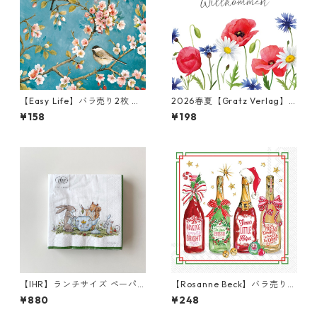
【Easy Life】バラ売り2枚 ラ
2026春夏【Gratz Verlag】
ンチサイズ ペーパーナプキン
バラ売り2枚 ランチサイズ ペ
¥158
¥198
BLOSSOM ブルー
ーパーナプキン Blumenmeer
ホワイト
【IHR】ランチサイズ ペーパ
【Rosanne Beck】バラ売り2
ーナプキン TEA TIME ホワイ
枚 カクテルサイズ ペーパーナ
¥880
¥248
ト Anita Jeram 20枚入り
プキン Christmas Bottles ホ
ワイト