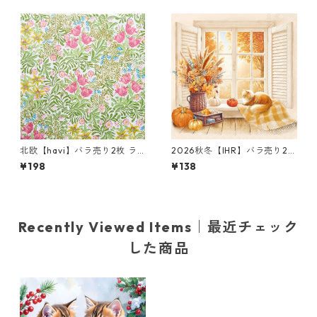
北欧【havi】バラ売り2枚 ラ
2026秋冬【IHR】バラ売り2枚
ンチサイズ ペーパーナプキン
ランチサイズ ペーパーナプキ
¥198
¥138
Bower グリーン William Mor
ン Cozy Fall View クリーム
ris ウィリアム・モリス
Recently Viewed Items｜最近チェック
した商品