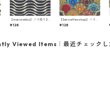
【marimekko】バラ売り2
【Serviettenshop】バラ売
枚 ランチサイズ ペーパーナ
り2枚 ランチサイズ ペーパ
¥128
¥128
プキン PALKO クリームxブ
ーナプキン Gothic Pattern
ルー
レッドxブルーxイエロー
ently Viewed Items｜最近チェック