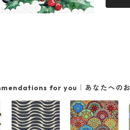
mmendations for you｜あなたへ