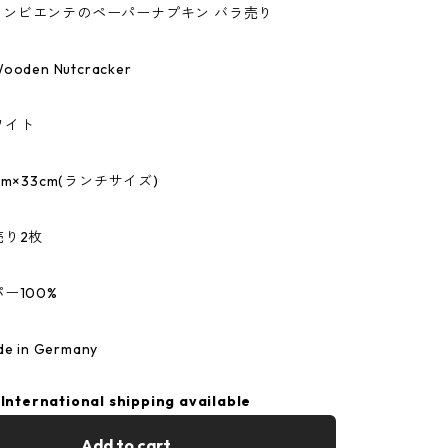
te/アンビエンテのペーパーナプキン バラ売り
den Nutcracker
ワイト
m×33cm(ランチサイズ)
売り2枚
ー100%
 in Germany
International shipping available
Add to cart