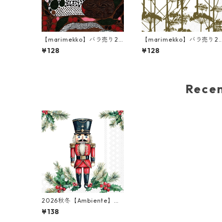
【marimekko】バラ売り2
【marimekko】バラ売り2
枚 ランチサイズ ペーパーナ
枚 ランチサイズ ペーパーナ
¥128
¥128
プキン RUSAKKO ブラウンx
プキン PUTKINOTKO オリ
ピンクxグリーン
ーブ
Rec
2026秋冬【Ambiente】バ
ラ売り2枚 ランチサイズ ペ
¥138
ーパーナプキン Wooden Nu