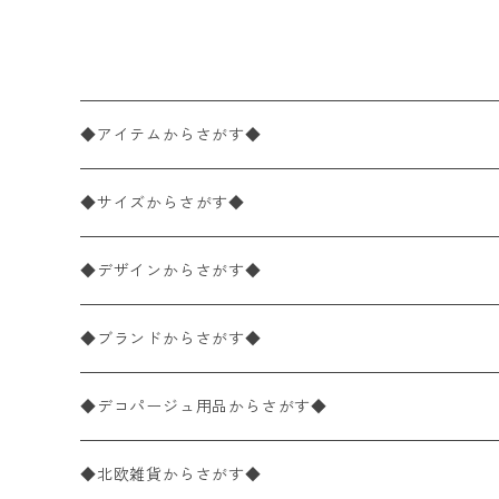
tcracker ホワイト
◆アイテムからさがす◆
ペーパーナプキン2枚バラ売り
◆サイズからさがす◆
ペーパーナプキン1枚バラ売り
33×33cm（ランチサイズ）
◆デザインからさがす◆
バラ売り
ペーパーナプキン20枚入りパック
25×25cm（カクテルサイズ）
花柄
◆ブランドからさがす◆
パック売り
バラ売り
ペーパーナプキン10枚入りパック
40×40cm（ディナーサイズ）
植物・グリーン柄
ドイツ製 IHR/イア
◆デコパージュ用品からさがす◆
パック売り
バラ売り
ランチサイズ
ライスペーパー
21×21cm（ポケットサイズ）
動物・鳥・昆虫・蝶柄
ドイツ製 Ambiente/アンビエンテ
デコパージュ液
◆北欧雑貨からさがす◆