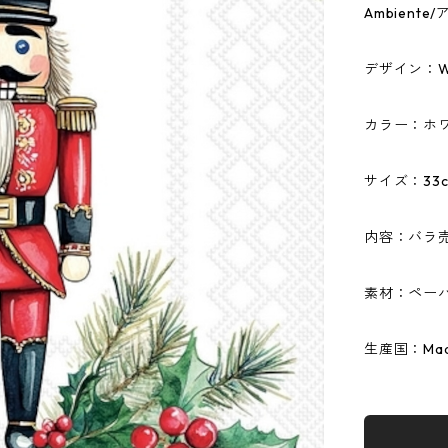
Ambien
デザイン：Woo
カラー：ホ
サイズ：33c
内容：バラ
素材：ペーパ
生産国：Made