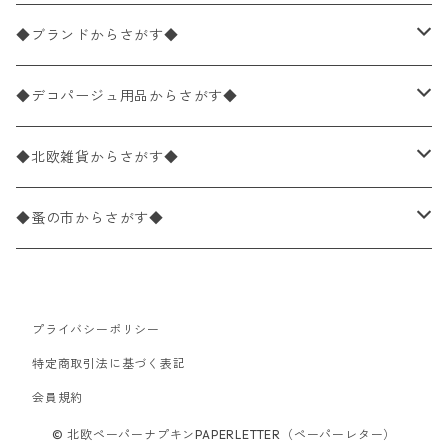
バラ売り
ペーパーナプキン20枚入りパック
25×25cm（カクテルサイズ）
花柄
◆ブランドからさがす◆
パック売り
バラ売り
ペーパーナプキン10枚入りパック
40×40cm（ディナーサイズ）
植物・グリーン柄
ドイツ製 IHR/イア
◆デコパージュ用品からさがす◆
パック売り
バラ売り
ランチサイズ
ライスペーパー
21×21cm（ポケットサイズ）
動物・鳥・昆虫・蝶柄
ドイツ製 Ambiente/アンビエンテ
デコパージュ液
◆北欧雑貨からさがす◆
パック売り
カクテルサイズ
バラ売り
ランチサイズ
ペーパーリネンナプキン
33cm（ラウンド）
海・魚柄
ドイツ製 Paperproducts Design
デコパージュ下地
シリコンモールド
◆蚤の市からさがす◆
ラウンド
パック売り
カクテルサイズ
ランチサイズ
3Dデコパージュ
空・天気・星座柄
ドイツ製 FASANA/ファザナ
デコパージュ筆
エプロン
ペーパーナプキン
プライバシーポリシー
カクテルサイズ
ランチサイズ
ワックスペーパー
食べ物・フルーツ・野菜・ドリンク柄
ドイツ製 ti-flair/ティーフレア
デコパージュはさみ
トレイ
北欧雑貨
特定商取引法に基づく表記
カクテルサイズ
ランチサイズ
会員規約
デコパージュ用品
食器・カトラリー柄
ドイツ製 PAW/パウ
3Dデコパージュ
ポスター・カレンダー
デコパージュ用品
© 北欧ペーパーナプキンPAPERLETTER（ペーパーレター）