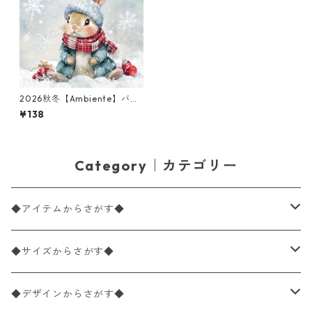
2026秋冬【Ambiente】バラ
売り2枚 ランチサイズ ペーパ
¥138
ーナプキン Bugsy ライトグレ
ー
Category｜カテゴリー
◆アイテムからさがす◆
ペーパーナプキン2枚バラ売り
◆サイズからさがす◆
ペーパーナプキン1枚バラ売り
33×33cm（ランチサイズ）
◆デザインからさがす◆