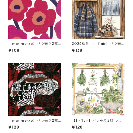
【marimekko】バラ売り2枚
2026秋冬【ti-flair】バラ売
カクテルサイズ ペーパーナプ
り2枚 ランチサイズ ペーパー
¥108
¥138
キン UNIKKO ホワイト×レッ
ナプキン Winter Lodge ブラ
ド
ウン
【marimekko】バラ売り2枚
【ti-flair】バラ売り2枚 ラン
ランチサイズ ペーパーナプキ
チサイズ ペーパーナプキン He
¥128
¥128
ン RUSAKKO ブラウンxピンク
rbs & Spices ホワイト