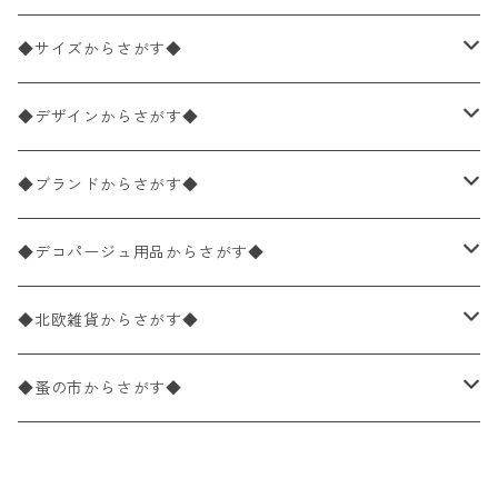
ペーパーナプキン2枚バラ売り
◆サイズからさがす◆
ペーパーナプキン1枚バラ売り
33×33cm（ランチサイズ）
◆デザインからさがす◆
バラ売り
ペーパーナプキン20枚入りパック
25×25cm（カクテルサイズ）
花柄
◆ブランドからさがす◆
パック売り
バラ売り
ペーパーナプキン10枚入りパック
40×40cm（ディナーサイズ）
植物・グリーン柄
ドイツ製 IHR/イア
◆デコパージュ用品からさがす◆
パック売り
バラ売り
ランチサイズ
ライスペーパー
21×21cm（ポケットサイズ）
動物・鳥・昆虫・蝶柄
ドイツ製 Ambiente/アンビエンテ
デコパージュ液
◆北欧雑貨からさがす◆
パック売り
カクテルサイズ
バラ売り
ランチサイズ
ペーパーリネンナプキン
33cm（ラウンド）
海・魚柄
ドイツ製 Paperproducts Design
デコパージュ下地
シリコンモールド
◆蚤の市からさがす◆
ラウンド
パック売り
カクテルサイズ
ランチサイズ
3Dデコパージュ
空・天気・星座柄
ドイツ製 FASANA/ファザナ
デコパージュ筆
エプロン
ペーパーナプキン