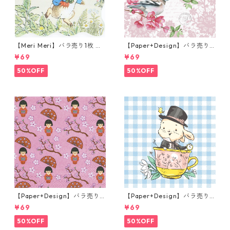
【Meri Meri】バラ売り1枚 カ
【Paper+Design】バラ売り2
クテルサイズ ペーパーナプキ
枚 ランチサイズ ペーパーナプ
¥69
¥69
ン Peter Rabbit In The Gard
キン Sweet bird ローズ
en クリーム ピーターラビット
50%OFF
50%OFF
【Paper+Design】バラ売り2
【Paper+Design】バラ売り2
枚 ランチサイズ ペーパーナプ
枚 ランチサイズ ペーパーナプ
¥69
¥69
キン LITTLE GEISHA ピンク
キン Easter Cup ライトブル
ー
50%OFF
50%OFF