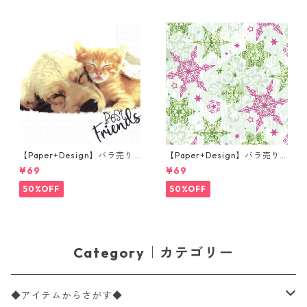
【Paper+Design】バラ売り2
【Paper+Design】バラ売り2
枚 ランチサイズ ペーパーナプ
枚 ランチサイズ ペーパーナプ
¥69
¥69
キン Dog & Cat ホワイト
キン DELICATE STARS グリー
ン
50%OFF
50%OFF
Category｜カテゴリー
◆アイテムからさがす◆