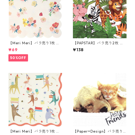
【Meri Meri】バラ売り1枚 カ
【PAPSTAR】バラ売り2枚 ラ
クテルサイズ ペーパーナプキ
ンチサイズ ペーパーナプキン
¥69
¥138
ン English Garden ホワイトx
Jungle ホワイト
ピンクxイエロー
50%OFF
【Meri Meri】バラ売り1枚 ラ
【Paper+Design】バラ売り2