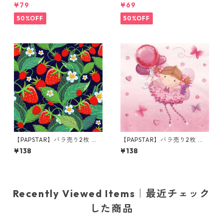
ンチサイズ ペーパーナプキン
枚 ランチサイズ ペーパーナプ
¥79
¥69
Animal Parade レッド
キン Dog & Cat ホワイト
50%OFF
50%OFF
【PAPSTAR】バラ売り2枚 ラ
【PAPSTAR】バラ売り2枚 ラ
ンチサイズ ペーパーナプキン
ンチサイズ ペーパーナプキン
¥138
¥138
Jordgubbe レッドxパープル
Little Dancer ピンク
Recently Viewed Items｜最近チェック
した商品