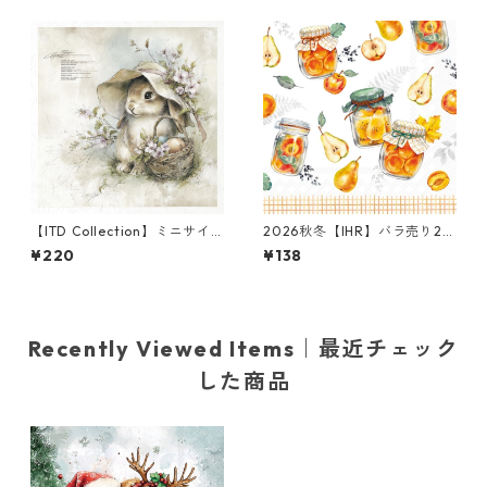
【ITD Collection】ミニサイ
2026秋冬【IHR】バラ売り2枚
ズ ライスペーパー RSM2471
ランチサイズ ペーパーナプキ
¥220
¥138
デコパージュ
ン Preserving Fruits ホワイ
ト
Recently Viewed Items｜最近チェック
した商品