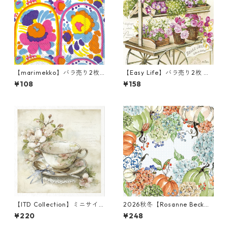
【marimekko】バラ売り2枚
【Easy Life】バラ売り2枚 ラ
カクテルサイズ ペーパーナプ
ンチサイズ ペーパーナプキン
¥108
¥158
キン KARUSELLI ホワイト
LES FLEURS オフホワイト
【ITD Collection】ミニサイ
2026秋冬【Rosanne Beck】
ズ ライスペーパー RSM2446
バラ売り2枚 カクテルサイズ
¥220
¥248
デコパージュ
ペーパーナプキン Fall Hydran
gea Allover ブルーxオレンジ