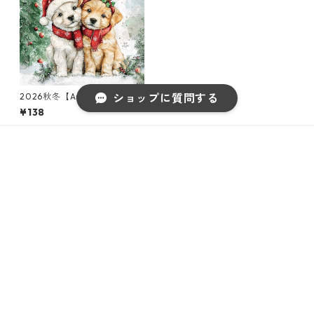
2026秋冬【Ambiente】バラ
ショップに質問する
売り2枚 ランチサイズ ペーパ
¥138
ーナプキン Cody and Buddy
グリーンxレッド
販売開始のお知らせを希望する
再入荷のお知らせを希望する
コミュニティ加入
種類を選択する
年齢確認
¥138
Add to cart
Category｜カテゴリー
キーワードから探す
◆アイテムからさがす◆
ペーパーナプキン2枚バラ売り
◆サイズからさがす◆
ペーパーナプキン1枚バラ売り
33×33cm（ランチサイズ）
カテゴリから探す
◆デザインからさがす◆